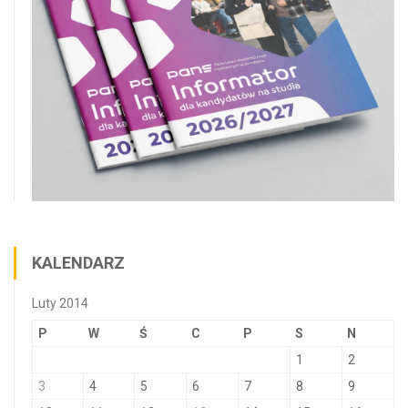
KALENDARZ
Luty 2014
P
W
Ś
C
P
S
N
1
2
3
4
5
6
7
8
9