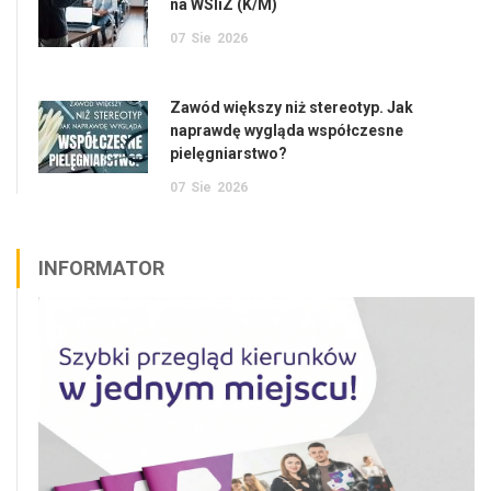
na WSIiZ (K/M)
07
Sie
2026
Zawód większy niż stereotyp. Jak
naprawdę wygląda współczesne
pielęgniarstwo?
07
Sie
2026
INFORMATOR