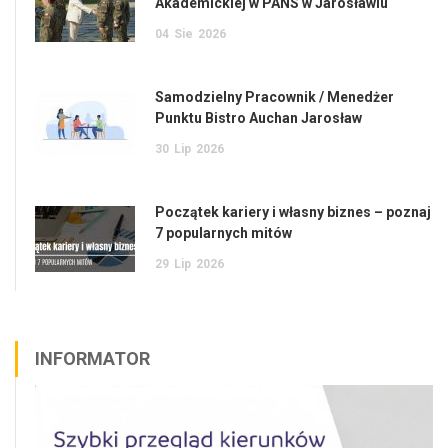
Akademickiej w PANS w Jarosławiu
04
Sie
2026
Samodzielny Pracownik / Menedżer
Punktu Bistro Auchan Jarosław
30
Lip
2026
Początek kariery i własny biznes – poznaj
7 popularnych mitów
29
Lip
2026
INFORMATOR