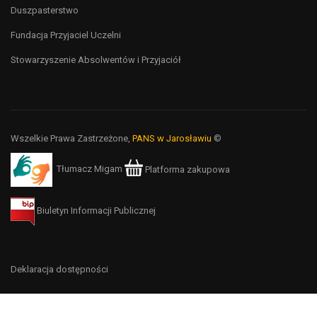
Duszpasterstwo
Fundacja Przyjaciel Uczelni
Stowarzyszenie Absolwentów i Przyjaciół
Wszelkie Prawa Zastrzeżone,
PANS w Jarosławiu
©
Tłumacz Migam
Platforma zakupowa
Biuletyn Informacji Publicznej
Deklaracja dostępności