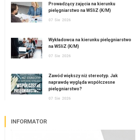
Prowadzący zajęcia na kierunku
pielęgniarstwo na WSIiZ (K/M)
07
Sie
2026
Wykładowca na kierunku pielęgniarstwo
na WSIiZ (K/M)
07
Sie
2026
Zawód większy niż stereotyp. Jak
naprawdę wygląda współczesne
pielęgniarstwo?
07
Sie
2026
INFORMATOR