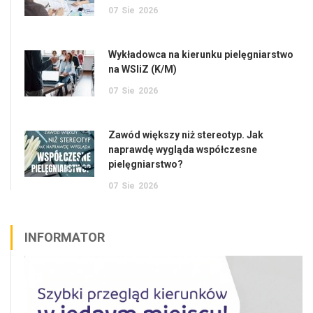
07
Sie
2026
Wykładowca na kierunku pielęgniarstwo
na WSIiZ (K/M)
07
Sie
2026
Zawód większy niż stereotyp. Jak
naprawdę wygląda współczesne
pielęgniarstwo?
07
Sie
2026
INFORMATOR