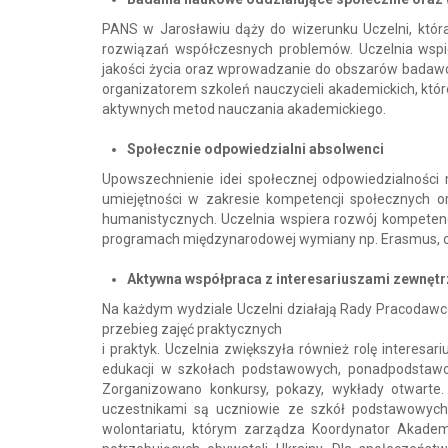
PANS w Jarosławiu dąży do wizerunku Uczelni, któr
rozwiązań współczesnych problemów. Uczelnia wspie
jakości życia oraz wprowadzanie do obszarów badawc
organizatorem szkoleń nauczycieli akademickich, któr
aktywnych metod nauczania akademickiego.
Społecznie odpowiedzialni absolwenci
Upowszechnienie idei społecznej odpowiedzialności
umiejętności w zakresie kompetencji społecznych o
humanistycznych. Uczelnia wspiera rozwój kompetenc
programach międzynarodowej wymiany np. Erasmus, 
Aktywna współpraca z interesariuszami zewnęt
Na każdym wydziale Uczelni działają Rady Pracodawcó
przebieg zajęć praktycznych
i praktyk. Uczelnia zwiększyła również rolę interesa
edukacji w szkołach podstawowych, ponadpodstawow
Zorganizowano konkursy, pokazy, wykłady otwarte.
uczestnikami są uczniowie ze szkół podstawowych 
wolontariatu, którym zarządza Koordynator Akadem