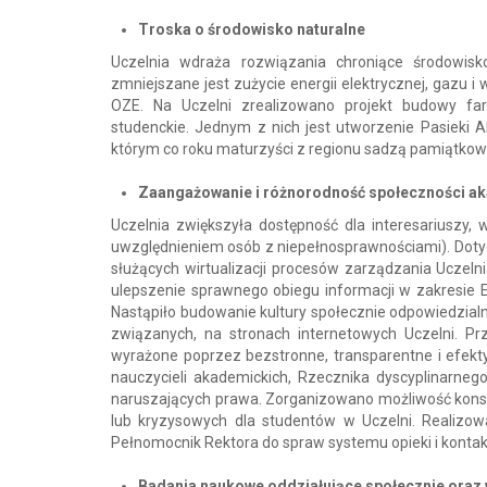
Troska o środowisko naturalne
Uczelnia wdraża rozwiązania chroniące środowis
zmniejszane jest zużycie energii elektrycznej, gazu 
OZE. Na Uczelni zrealizowano projekt budowy far
studenckie. Jednym z nich jest utworzenie Pasieki A
którym co roku maturzyści z regionu sadzą pamiątkową
Zaangażowanie i różnorodność społeczności a
Uczelnia zwiększyła dostępność dla interesariuszy
uwzględnieniem osób z niepełnosprawnościami). Dotyc
służących wirtualizacji procesów zarządzania Uczel
ulepszenie sprawnego obiegu informacji w zakresie 
Nastąpiło budowanie kultury społecznie odpowiedzialn
związanych, na stronach internetowych Uczelni. Pr
wyrażone poprzez bezstronne, transparentne i efekt
nauczycieli akademickich, Rzecznika dyscyplinarneg
naruszających prawa. Zorganizowano możliwość konsul
lub kryzysowych dla studentów w Uczelni. Realizow
Pełnomocnik Rektora do spraw systemu opieki i konta
Badania naukowe oddziałujące społecznie oraz