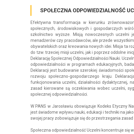
SPOŁECZNA ODPOWIEDZIALNOŚĆ UC
Efektywna transformacja w kierunku zrównoważo
społecznych, środowiskowych i gospodarczych wśró
szkolnictwo wyższe. Misją nowoczesnych uczelni j
menadżerów czy pracodawców, ale przede wszystkim ro
obywatelskich oraz kreowania nowych idei. Misja ta r
do tzw. trzeciej misji uczelni, jak i poprzez oddolne
Deklarację Społecznej Odpowiedzialności Nauki. Ucze
odpowiedzialności w programach edukacyjnych, bada
Deklaracji jest budowanie szerokiej świadomości spo
rozwoju społeczno-gospodarczego kraju. Deklara
funkcjonowania uczelni, działalności dydaktycznej, n
zasad kierowane są oczekiwania wobec uczelni, syg
społecznej odpowiedzialności.
W PANS w Jarosławiu obowiązuje Kodeks Etyczny Nauc
jest świadome wpływu nauki, edukacji i techniki na j
swojej pracy zobowiązuje się do przestrzegania zasa
Społeczna odpowiedzialność Uczelni koncentruje się w