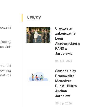
NEWSY
uczelni
Uroczyste
zakończenie
Legii
ukowej,
Akademickiej w
czelni-
PANS w
Jarosławiu
04
Sie
2026
ie idei
również
Samodzielny
at roli
Pracownik /
Menedżer
Punktu Bistro
Auchan
Jarosław
30
Lip
2026