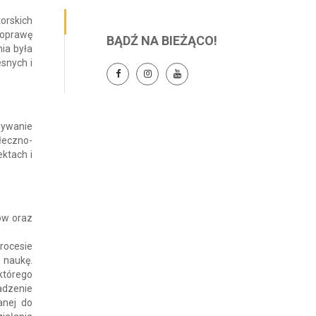
orskich
poprawę
BĄDŹ NA BIEŻĄCO!
ia była
esnych i
bywanie
łeczno-
ktach i
ów oraz
rocesie
 naukę.
którego
adzenie
anej do