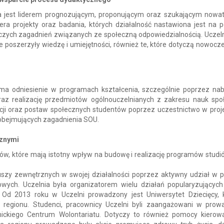
a jest liderem prognozującym, proponującym oraz szukającym nowat
ra projekty oraz badania, których działalność nastawiona jest na 
zych zagadnień związanych ze społeczną odpowiedzialnością. Uczeln
e poszerzyły wiedzę i umiejętności, również te, które dotyczą nowocz
 ma odniesienie w programach kształcenia, szczególnie poprzez na
raz realizację przedmiotów ogólnouczelnianych z zakresu nauk spo
ji oraz postaw społecznych studentów poprzez uczestnictwo w proje
obejmujących zagadnienia SOU.
rznymi
w, które mają istotny wpływ na budowę i realizację programów studi
riuszy zewnętrznych w swojej działalności poprzez aktywny udział w p
ych. Uczelnia była organizatorem wielu działań popularyzujących
 Od 2013 roku w Uczelni prowadzony jest Uniwersytet Dziecięcy, 
regionu. Studenci, pracownicy Uczelni byli zaangażowani w prow
ickiego Centrum Wolontariatu. Dotyczy to również pomocy kierow