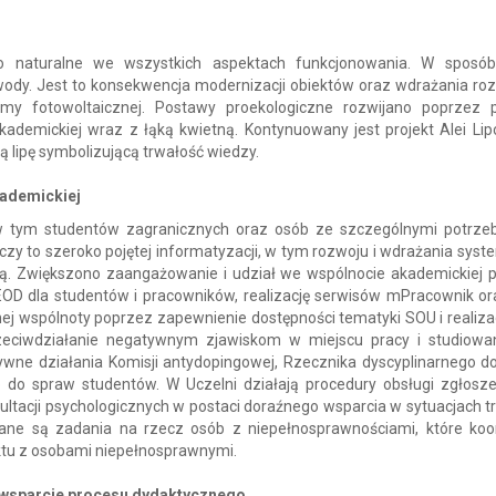
ko naturalne we wszystkich aspektach funkcjonowania. W sposób
i wody. Jest to konsekwencja modernizacji obiektów oraz wdrażania ro
my fotowoltaicznej. Postawy proekologiczne rozwijano poprzez p
kademickiej wraz z łąką kwietną. Kontynuowany jest projekt Alei Lip
 lipę symbolizującą trwałość wiedzy.
kademickiej
, w tym studentów zagranicznych oraz osób ze szczególnymi potrze
zy to szeroko pojętej informatyzacji, w tym rozwoju i wdrażania syst
nią. Zwiększono zaangażowanie i udział we wspólnocie akademickiej 
EOD dla studentów i pracowników, realizację serwisów mPracownik or
ej wspólnoty poprzez zapewnienie dostępności tematyki SOU i realizac
zeciwdziałanie negatywnym zjawiskom w miejscu pracy i studiowan
ywne działania Komisji antydopingowej, Rzecznika dyscyplinarnego d
o do spraw studentów. W Uczelni działają procedury obsługi zgłosz
tacji psychologicznych w postaci doraźnego wsparcia w sytuacjach t
ane są zadania na rzecz osób z niepełnosprawnościami, które koo
ktu z osobami niepełnosprawnymi.
 wsparcie procesu dydaktycznego