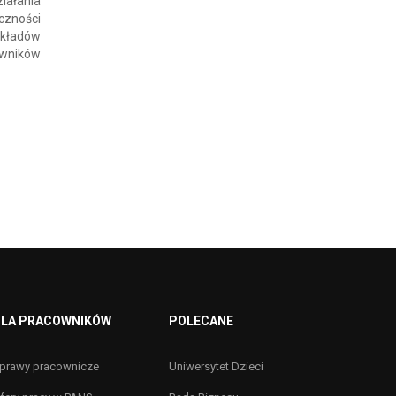
iałania
czności
ykładów
owników
LA PRACOWNIKÓW
POLECANE
prawy pracownicze
Uniwersytet Dzieci