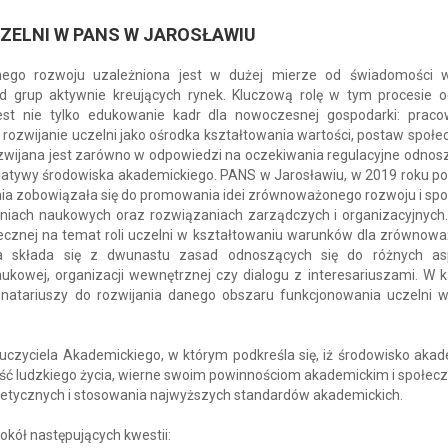
ZELNI W PANS W JAROSŁAWIU
nego rozwoju uzależniona jest w dużej mierze od świadomości
d grup aktywnie kreujących rynek. Kluczową rolę w tym procesie 
est nie tylko edukowanie kadr dla nowoczesnej gospodarki: praco
zwijanie uczelni jako ośrodka kształtowania wartości, postaw społec
ozwijana jest zarówno w odpowiedzi na oczekiwania regulacyjne odnosz
 inicjatywy środowiska akademickiego. PANS w Jarosławiu, w 2019 roku p
lnia zobowiązała się do promowania idei zrównoważonego rozwoju i spo
niach naukowych oraz rozwiązaniach zarządczych i organizacyjnych
łecznej na temat roli uczelni w kształtowaniu warunków dla zrównow
cja składa się z dwunastu zasad odnoszących się do różnych a
aukowej, organizacji wewnętrznej czy dialogu z interesariuszami. W k
natariuszy do rozwijania danego obszaru funkcjonowania uczelni 
zyciela Akademickiego, w którym podkreśla się, iż środowisko akad
akość ludzkiego życia, wierne swoim powinnościom akademickim i społe
d etycznych i stosowania najwyższych standardów akademickich.
okół następujących kwestii: