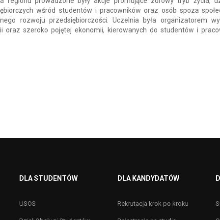
wa regionu prowadzone były akcje promujące zdrowy tryb życia, dz
ębiorczych wśród studentów i pracowników oraz osób spoza społe
nego rozwoju przedsiębiorczości. Uczelnia była organizatorem w
gii oraz szeroko pojętej ekonomii, kierowanych do studentów i prac
DLA STUDENTÓW
DLA KANDYDATÓW
D
USOS
Rekrutacja krok po kroku
S