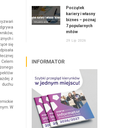
Początek
kariery i własny
biznes – poznaj
 wyzwań
7 popularnych
odgrywa
mitów
wników,
znych i
29
Lip
2026
ące się
odpisała
łecznej
INFORMATOR
. Celem
ażonego
spektów
ażdej z
w duchu
emickie
cznym. W