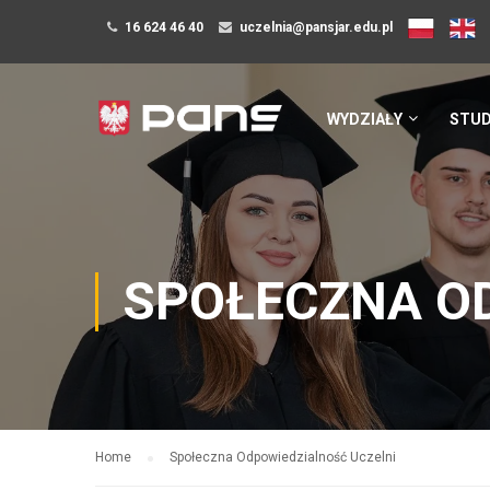
16 624 46 40
uczelnia@pansjar.edu.pl
WYDZIAŁY
STUD
SPOŁECZNA O
Home
Społeczna Odpowiedzialność Uczelni