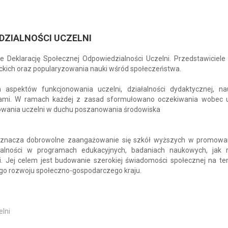
DZIALNOŚCI UCZELNI
 Deklarację Społecznej Odpowiedzialności Uczelni. Przedstawiciele 
ckich oraz popularyzowania nauki wśród społeczeństwa.
aspektów funkcjonowania uczelni, działalności dydaktycznej, na
szami. W ramach każdej z zasad sformułowano oczekiwania wobec u
nowania uczelni w duchu poszanowania środowiska
a oznacza dobrowolne zaangażowanie się szkół wyższych w promowan
alności w programach edukacyjnych, badaniach naukowych, jak 
. Jej celem jest budowanie szerokiej świadomości społecznej na tem
go rozwoju społeczno-gospodarczego kraju.
elni