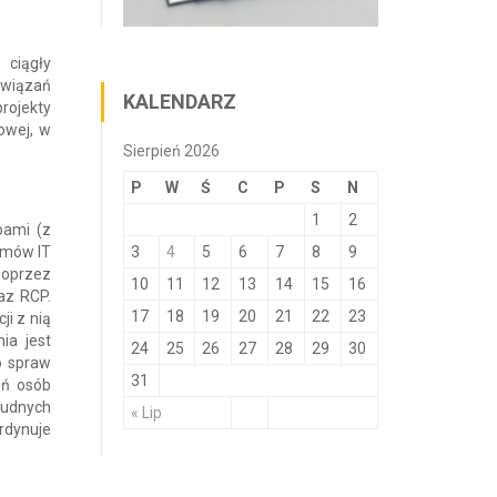
 ciągły
związań
KALENDARZ
rojekty
owej, w
Sierpień 2026
P
W
Ś
C
P
S
N
1
2
bami (z
emów IT
3
4
5
6
7
8
9
poprzez
10
11
12
13
14
15
16
az RCP.
17
18
19
20
21
22
23
ji z nią
ia jest
24
25
26
27
28
29
30
o spraw
31
eń osób
rudnych
« Lip
rdynuje