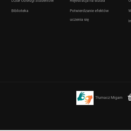
Dział Obsługi Studentów
Rejestracja na studia
O
Biblioteka
Potwierdzanie efektów
W
uczenia się
I
Tłumacz Migam