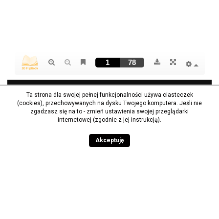
Ta strona dla swojej pełnej funkcjonalności używa ciasteczek
(cookies), przechowywanych na dysku Twojego komputera. Jeśli nie
zgadzasz się na to - zmień ustawienia swojej przeglądarki
internetowej (zgodnie z jej instrukcją).
Akceptuję
Państwowa Akademia Nauk Stosowanych im. ks.
Bronisława Markiewicza w Jarosławiu
16 624 46 40
Spis telefonów