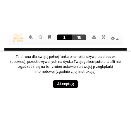
Ta strona dla swojej pełnej funkcjonalności używa ciasteczek
(cookies), przechowywanych na dysku Twojego komputera. Jeśli nie
zgadzasz się na to - zmień ustawienia swojej przeglądarki
internetowej (zgodnie z jej instrukcją).
Akceptuję
Państwowa Akademia Nauk Stosowanych im. ks.
Bronisława Markiewicza w Jarosławiu
16 624 46 40
Spis telefonów