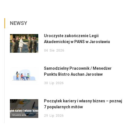
NEWSY
Uroczyste zakończenie Legii
Akademickiej w PANS w Jarosławiu
04
Sie
2026
Samodzielny Pracownik / Menedżer
Punktu Bistro Auchan Jarosław
30
Lip
2026
Początek kariery i własny biznes – poznaj
7 popularnych mitów
29
Lip
2026