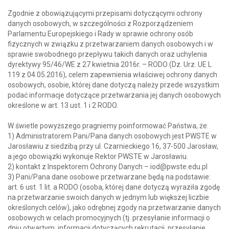
Zgodnie z obowiązującymi przepisami dotyczącymi ochrony
danych osobowych, w szczególności z Rozporządzeniem
Parlamentu Europejskiego i Rady w sprawie ochrony osób
fizycznych w związku z przetwarzaniem danych osobowych i w
sprawie swobodnego przepływu takich danych oraz uchylenia
dyrektywy 95/46/WE z 27 kwietnia 2016r. – RODO (Dz. Urz. UE L
119 z 04.05.2016), celem zapewnienia właściwej ochrony danych
osobowych, osobie, której dane dotyczą należy przede wszystkim
podać informacje dotyczące przetwarzania jej danych osobowych
określone w art. 13 ust. 1 i 2 RODO.
W świetle powyższego pragniemy poinformować Państwa, że:
1) Administratorem Pani/Pana danych osobowych jest PWSTE w
Jarosławiu z siedzibą przy ul. Czarnieckiego 16, 37-500 Jarosław,
a jego obowiązki wykonuje Rektor PWSTE w Jarosławiu.
2) kontakt z Inspektorem Ochrony Danych – iod@pwste.edu.pl
3) Pani/Pana dane osobowe przetwarzane będą na podstawie:
art. 6 ust. 1 lit. a RODO (osoba, której dane dotyczą wyraziła zgodę
na przetwarzanie swoich danych w jednym lub większej liczbie
określonych celów), jako odrębnej zgody na przetwarzanie danych
osobowych w celach promocyjnych (tj. przesyłanie informacji o
dniu otwartym, informacji dotyczących rekrutacji, przesyłanie