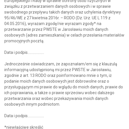
Europejskiego i Rady w sprawie ochrony osób fizycznych w
związku z przetwarzaniem danych osobowych i w sprawie
swobodnego przepływu takich danych oraz uchylenia dyrektywy
95/46/WE z 27 kwietnia 2016r. – RODO (Dz. Urz. UE L 119 z
04.05.2016), wyrażam zgodę/nie wyrażam zgody* na
przetwarzanie przez PWSTE w Jarosławiu moich danych
osobowych (adres zamieszkania) w celach przesłania materiałów
promocyjnych pocztą.
Data i podpis……………….
Jednocześnie oświadczam, że zapoznałam/em się z klauzulą
informacyjną udostępnioną mi przez PWSTE w Jarosławiu,
zgodnie z art. 13 RODO oraz poinformowano mnie o tym, iż
podanie moich danych osobowych jest dobrowolne oraz o
przysługującym mi prawie do wglądu do moich danych, prawie do
ich poprawiania, a także o prawie sprzeciwu wobec dalszego
przetwarzania oraz wobec przekazywania moich danych
osobowych innym podmiotom.
Data i podpis……………….
*niewłaściwe skreślić