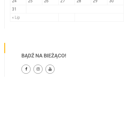
24
25
26
27
28
29
30
31
« Lip
BĄDŹ NA BIEŻĄCO!