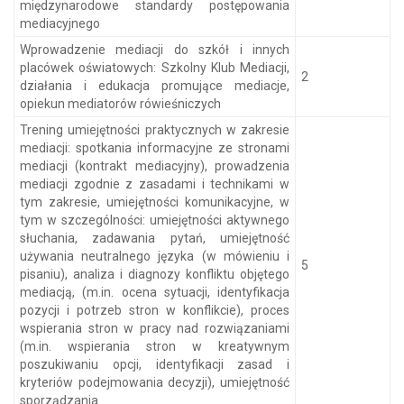
międzynarodowe standardy postępowania
mediacyjnego
Wprowadzenie mediacji do szkół i innych
placówek oświatowych: Szkolny Klub Mediacji,
2
działania i edukacja promujące mediacje,
opiekun mediatorów rówieśniczych
Trening umiejętności praktycznych w zakresie
mediacji: spotkania informacyjne ze stronami
mediacji (kontrakt mediacyjny), prowadzenia
mediacji zgodnie z zasadami i technikami w
tym zakresie, umiejętności komunikacyjne, w
tym w szczególności: umiejętności aktywnego
słuchania, zadawania pytań, umiejętność
używania neutralnego języka (w mówieniu i
5
pisaniu), analiza i diagnozy konfliktu objętego
mediacją, (m.in. ocena sytuacji, identyfikacja
pozycji i potrzeb stron w konflikcie), proces
wspierania stron w pracy nad rozwiązaniami
(m.in. wspierania stron w kreatywnym
poszukiwaniu opcji, identyfikacji zasad i
kryteriów podejmowania decyzji), umiejętność
sporządzania