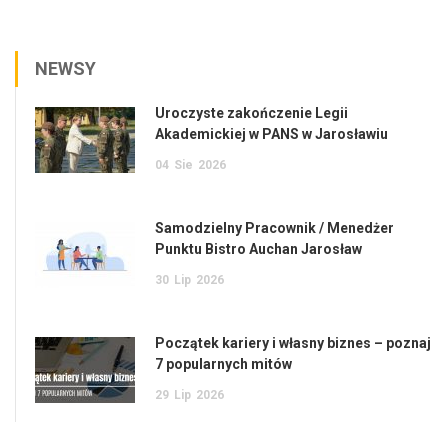
NEWSY
Uroczyste zakończenie Legii
Akademickiej w PANS w Jarosławiu
04
Sie
2026
Samodzielny Pracownik / Menedżer
Punktu Bistro Auchan Jarosław
30
Lip
2026
Początek kariery i własny biznes – poznaj
7 popularnych mitów
29
Lip
2026