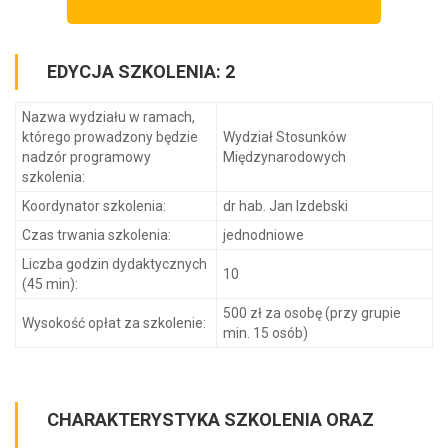
EDYCJA SZKOLENIA: 2
Nazwa wydziału w ramach,
którego prowadzony będzie
Wydział Stosunków
nadzór programowy
Międzynarodowych
szkolenia:
Koordynator szkolenia:
dr hab. Jan Izdebski
Czas trwania szkolenia:
jednodniowe
Liczba godzin dydaktycznych
10
(45 min):
500 zł za osobę (przy grupie
Wysokość opłat za szkolenie:
min. 15 osób)
CHARAKTERYSTYKA SZKOLENIA ORAZ