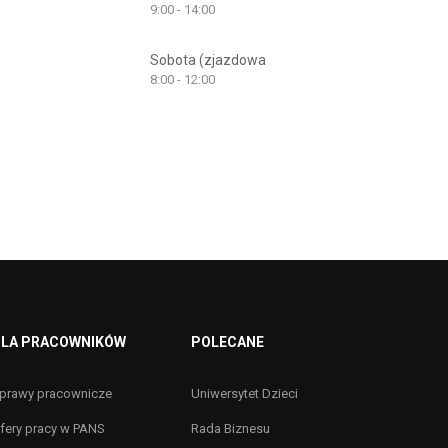
9:00 - 14:00
Sobota (zjazdowa
8:00 - 12:00
LA PRACOWNIKÓW
POLECANE
prawy pracownicze
Uniwersytet Dzieci
fery pracy w PANS
Rada Biznesu