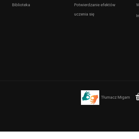
Biblioteka
Potwierdzanie efektów
W
uczenia się
I
Tłumacz Migam