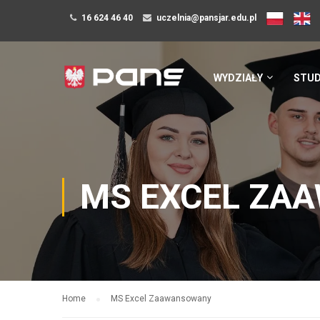
16 624 46 40
uczelnia@pansjar.edu.pl
WYDZIAŁY
STUD
MS EXCEL ZA
Home
MS Excel Zaawansowany