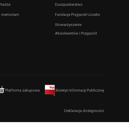
ładze
Duszpasterstwo
n memoriam
Fundacja Przyjaciel Uczelni
Stowarzyszenie
Absolwentów i Przyjaciół
Platforma zakupowa
Biuletyn Informacji Publicznej
Deklaracja dostępności