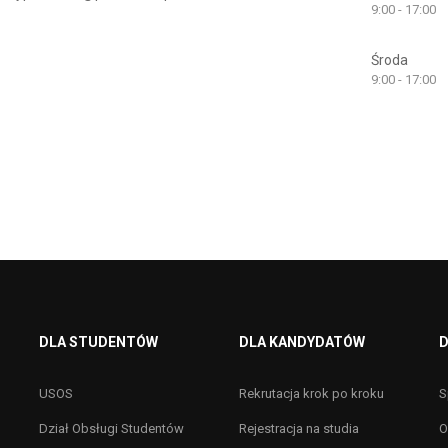
9:00 - 17:00
Środa
9:00 - 17:00
DLA STUDENTÓW
DLA KANDYDATÓW
D
USOS
Rekrutacja krok po kroku
S
Dział Obsługi Studentów
Rejestracja na studia
O