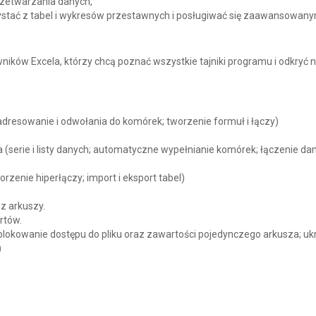
rzetwarzania danych,
stać z tabel i wykresów przestawnych i posługiwać się zaawansowanymi 
ków Excela, którzy chcą poznać wszystkie tajniki programu i odkryć n
adresowanie i odwołania do komórek; tworzenie formuł i łączy)
(serie i listy danych; automatyczne wypełnianie komórek; łączenie 
zenie hiperłączy; import i eksport tabel)
z arkuszy.
rtów.
blokowanie dostępu do pliku oraz zawartości pojedynczego arkusza; uk
)