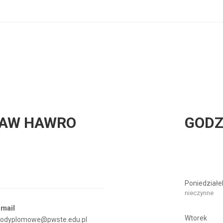
ŁAW HAWRO
GODZ
Poniedziałe
nieczynne
mail
Wtorek
odyplomowe@pwste.edu.pl