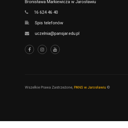
Bronisława Markiewicza w Jarosławiu
16 624 46 40
Spis telefonów
uczelnia@pansjar.edu.pl
Wszelkie Prawa Zastrzeżone,
PANS w Jarosławiu
©