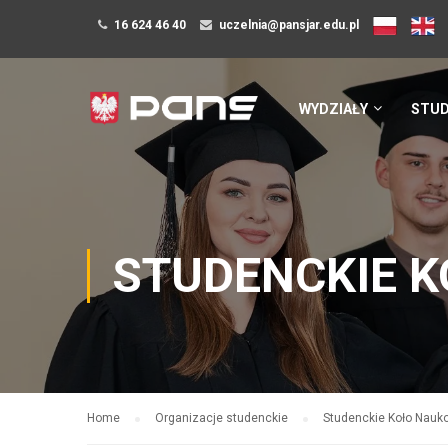
16 624 46 40
uczelnia@pansjar.edu.pl
WYDZIAŁY
STUD
STUDENCKIE 
Home
Organizacje studenckie
Studenckie Koło Nau