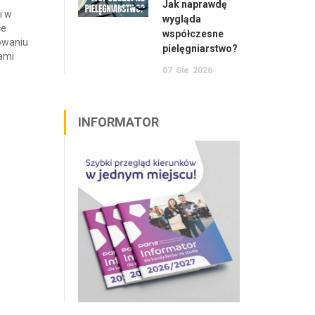
Jak naprawdę
i w
wygląda
ce
współczesne
owaniu
pielęgniarstwo?
łami
07
Sie
2026
INFORMATOR