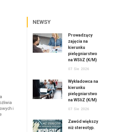
NEWSY
Prowadzący
zajęcia na
kierunku
pielęgniarstwo
na WSIiZ (K/M)
07
Sie
2026
Wykładowca na
kierunku
pielęgniarstwo
ia
na WSIiZ (K/M)
ożliwia
owych i
07
Sie
2026
e
Zawód większy
niż stereotyp.