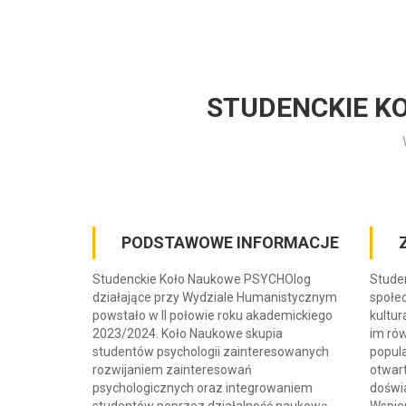
STUDENCKIE K
PODSTAWOWE INFORMACJE
Studenckie Koło Naukowe PSYCHOlog
Stude
działające przy Wydziale Humanistycznym
społe
powstało w II połowie roku akademickiego
kultur
2023/2024. Koło Naukowe skupia
im ró
studentów psychologii zainteresowanych
popul
rozwijaniem zainteresowań
otwart
psychologicznych oraz integrowaniem
doświa