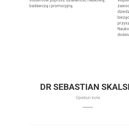
studentów poprzez działalność naukową,
Wspier
badawczą i promocyjną.
zawod
dziedz
bieżąc
przysz
Nauko
doświ
DR SEBASTIAN SKALS
Opiekun koła