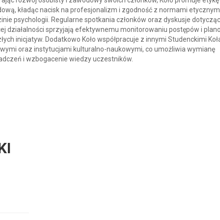
ając rozwój osobisty i zawodowy swoich członków, Koło promuje etykę
ową, kładąc nacisk na profesjonalizm i zgodność z normami etycznym
inie psychologii. Regularne spotkania członków oraz dyskusje dotyczą
ej działalności sprzyjają efektywnemu monitorowaniu postępów i plan
łych inicjatyw. Dodatkowo Koło współpracuje z innymi Studenckimi Ko
wymi oraz instytucjami kulturalno-naukowymi, co umożliwia wymianę
adczeń i wzbogacenie wiedzy uczestników.
KI