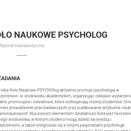
OŁO NAUKOWE PSYCHOLOG
Wydział Humanistyczny
ZADANIA
nckie Koło Naukowe PSYCHOlog aktywnie promuje psychologię w
czeństwie i w środowisku akademickim, organizując ciekawe wydarzen
alne, promocyjne i oświatowe, które wzbogacają rozwój studentów. Um
wnież prowadzenie prac badawczych oraz publikowanie artykułów nauk
arnonaukowych. Kluczowym elementem działalności Koła jest tworzeni
ego środowiska, w którym studenci mogą dzielić się wiedzą i
dczeniem, a także integrować się z innymi pasjonatami psychologii.