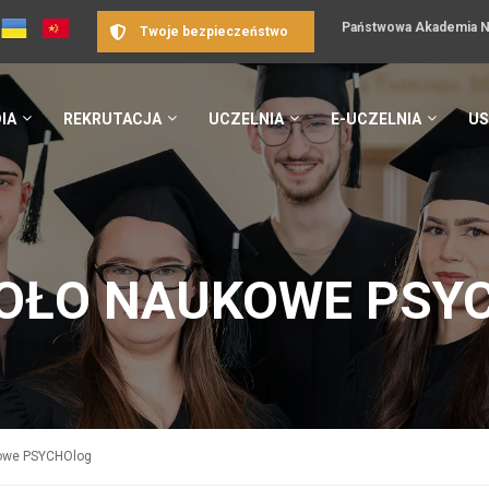
Państwowa Akademia Na
Twoje bezpieczeństwo
IA
REKRUTACJA
UCZELNIA
E-UCZELNIA
US
KOŁO NAUKOWE PSY
kowe PSYCHOlog