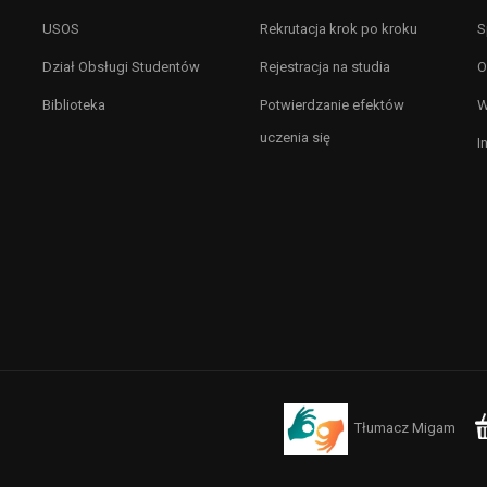
USOS
Rekrutacja krok po kroku
S
Dział Obsługi Studentów
Rejestracja na studia
O
Biblioteka
Potwierdzanie efektów
W
uczenia się
I
Tłumacz Migam