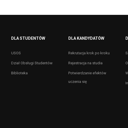
DLA STUDENTÓW
DLA KANDYDATÓW
D
USOS
Rekrutacja krok po kroku
S
Dział Obsługi Studentów
Rejestracja na studia
O
Biblioteka
Potwierdzanie efektów
W
uczenia się
I