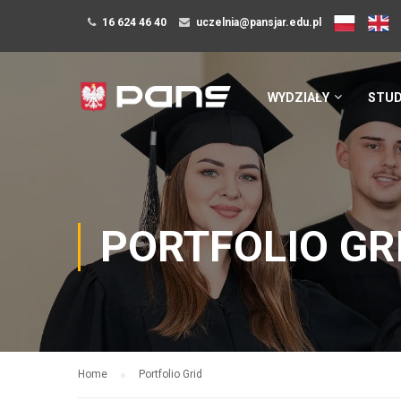
16 624 46 40
uczelnia@pansjar.edu.pl
WYDZIAŁY
STUD
PORTFOLIO GR
Home
Portfolio Grid