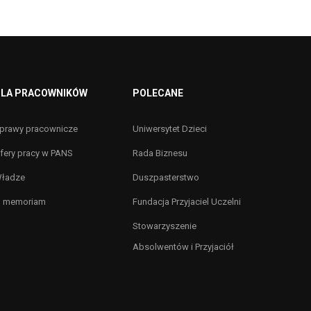
LA PRACOWNIKÓW
POLECANE
prawy pracownicze
Uniwersytet Dzieci
fery pracy w PANS
Rada Biznesu
ładze
Duszpasterstwo
n memoriam
Fundacja Przyjaciel Uczelni
Stowarzyszenie
Absolwentów i Przyjaciół