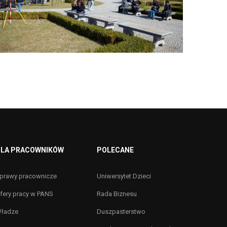
LA PRACOWNIKÓW
POLECANE
prawy pracownicze
Uniwersytet Dzieci
fery pracy w PANS
Rada Biznesu
ładze
Duszpasterstwo