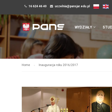
16 624 46 40
uczelnia@pansjar.edu.pl
WYDZIAŁY
STUD
Home
Inauguracja roku 2016/2017