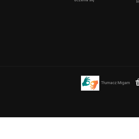
I
Tłumacz Migam