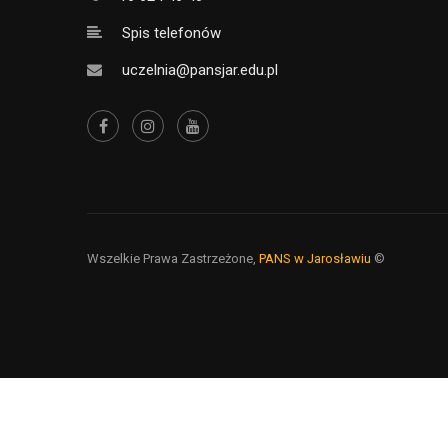
Spis telefonów
uczelnia@pansjar.edu.pl
Wszelkie Prawa Zastrzeżone,
PANS w Jarosławiu
©