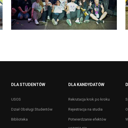
DLA STUDENTÓW
DLA KANDYDATÓW
D
USOS
Rekrutacja krok po kroku
S
Dział Obsługi Studentów
Rejestracja na studia
O
Biblioteka
Potwierdzanie efektów
W
uczenia się