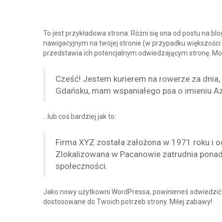
To jest przykładowa strona. Różni się ona od postu na bl
nawigacyjnym na twojej stronie (w przypadku większości 
przedstawia ich potencjalnym odwiedzającym stronę. Moż
Cześć! Jestem kurierem na rowerze za dnia,
Gdańsku, mam wspaniałego psa o imieniu Azor
…lub coś bardziej jak to:
Firma XYZ została założona w 1971 roku i od
Zlokalizowana w Pacanowie zatrudnia ponad
społeczności.
Jako nowy użytkowni WordPressa, powinieneś odwiedzi
dostosowane do Twoich potrzeb strony. Miłej zabawy!