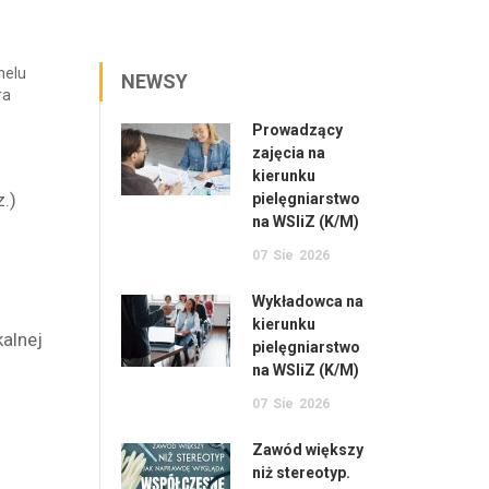
nelu
NEWSY
ra
Prowadzący
zajęcia na
kierunku
.)
pielęgniarstwo
na WSIiZ (K/M)
07
Sie
2026
Wykładowca na
.
kierunku
alnej
pielęgniarstwo
na WSIiZ (K/M)
07
Sie
2026
Zawód większy
niż stereotyp.