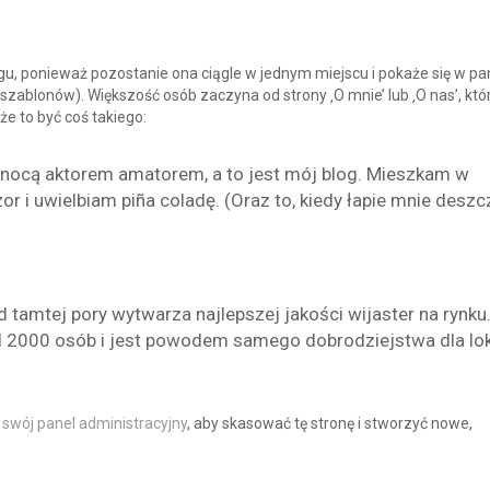
ogu, ponieważ pozostanie ona ciągle w jednym miejscu i pokaże się w pa
szablonów). Większość osób zaczyna od strony ‚O mnie’ lub ‚O nas’, któ
e to być coś takiego:
 nocą aktorem amatorem, a to jest mój blog. Mieszkam w
 i uwielbiam piña coladę. (Oraz to, kiedy łapie mnie deszcz
 tamtej pory wytwarza najlepszej jakości wijaster na rynku
 2000 osób i jest powodem samego dobrodziejstwa dla lok
ć
swój panel administracyjny
, aby skasować tę stronę i stworzyć nowe,