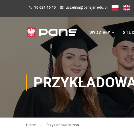
16 624 46 40
uczelnia@pansjar.edu.pl
WYDZIAŁY
STUD
PRZYKŁADOWA
Home
Przykładowa strona