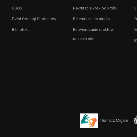
USOS
Rekrutacja krok po kroku
S
Dział Obsługi Studentów
Rejestracja na studia
O
Biblioteka
Potwierdzanie efektów
W
uczenia się
I
Tłumacz Migam