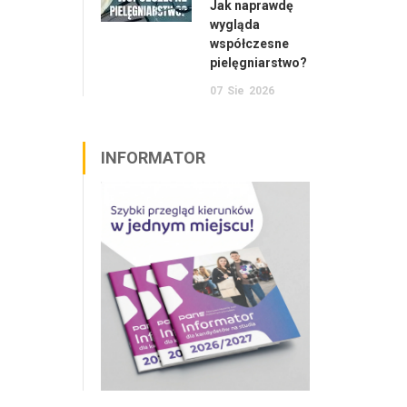
Jak naprawdę
wygląda
współczesne
pielęgniarstwo?
07
Sie
2026
INFORMATOR