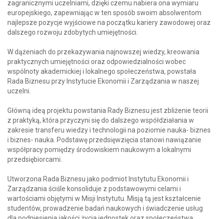
zagranicznymi uczelniami, dzięki czemu nabiera ona wymiaru
europejskiego, zapewniając w ten sposób swoim absolwentom
najlepsze pozycje wyjściowe na początku kariery zawodowej oraz
dalszego rozwoju zdobytych umiejętności.
W dążeniach do przekazywania najnowszej wiedzy, kreowania
praktycznych umiejętności oraz odpowiedzialności wobec
wspólnoty akademickiej i lokalnego społeczeństwa, powstała
Rada Biznesu przy Instytucie Ekonomii i Zarządzania w naszej
uczelni.
Główną ideą projektu powstania Rady Biznesu jest zbliżenie teorii
z praktyką, która przyczyni się do dalszego współdziałania w
zakresie transferu wiedzy i technologii na poziomie nauka- biznes
i biznes- nauka. Podstawę przedsięwzięcia stanowi nawiązanie
współpracy pomiędzy środowiskiem naukowym a lokalnymi
przedsiębiorcami.
Utworzona Rada Biznesu jako podmiot Instytutu Ekonomii i
Zarządzania ściśle konsoliduje z podstawowymi celami i
wartościami objętymi w Misji Instytutu. Misją tą jest kształcenie
studentów, prowadzenie badań naukowych i świadczenie usług
dla podniesienia jakości życia jednostek oraz społeczeństwa