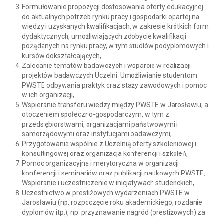
Formułowanie propozycji dostosowania oferty edukacyjnej
do aktualnych potrzeb rynku pracy i gospodarki opartej na
wiedzy i uzyskanych kwalifikacjach, w zakresie krótkich form
dydaktycznych, umożliwiających zdobycie kwalifikacji
pożądanych na rynku pracy, w tym studiów podyplomowych i
kursów dokształcających,
Zalecanie tematów badawczych i wsparcie w realizacji
projektów badawczych Uczelni. Umożliwianie studentom
PWSTE odbywania praktyk oraz staży zawodowych i pomoc
w ich organizacji,
Wspieranie transferu wiedzy między PWSTE w Jarosławiu, a
otoczeniem społeczno-gospodarczym, w tym z
przedsiębiorstwami, organizacjami państwowymi i
samorządowymi oraz instytucjami badawczymi,
Przygotowanie wspólnie z Uczelnią oferty szkoleniowej i
konsultingowej oraz organizacja konferencji i szkoleń,
Pomoc organizacyjna i merytoryczna w organizacji
konferencji i seminariów oraz publikacji naukowych PWSTE,
Wspieranie i uczestniczenie w inicjatywach studenckich,
Uczestnictwo w prestiżowych wydarzeniach PWSTE w
Jarosławiu (np. rozpoczęcie roku akademickiego, rozdanie
dyplomów itp.), np. przyznawanie nagród (prestiżowych) za