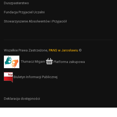
Duszpasterstwo
Fundacja Przyjaciel Uczelni
Stowarzyszenie Absolwentów i Przyjaciół
Wszelkie Prawa Zastrzeżone,
PANS w Jarosławiu
©
Tłumacz Migam
Platforma zakupowa
Biuletyn Informacji Publicznej
Deklaracja dostępności