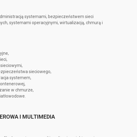
dministracją systemami, bezpieczeństwem sieci
ch, systemami operacyjnymi, wirtualizacją, chmurą i
yjne,
eci,
 sieciowymi,
bezpieczeństwa sieciowego,
racja systemem,
kontenerowej,
arzanie w chmurze,
wiatłowodowe.
EROWA I MULTIMEDIA