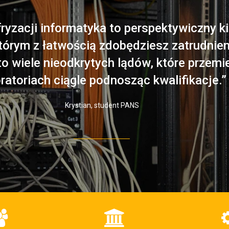
fryzacji informatyka to perspektywiczny k
którym z łatwością zdobędziesz zatrudnie
to wiele nieodkrytych lądów, które przem
ratoriach ciągle podnosząc kwalifikacje.”
Krystian, student PANS