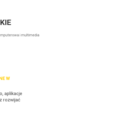
KIE
komputerowa i multimedia
NE W
, aplikacje
z rozwijać