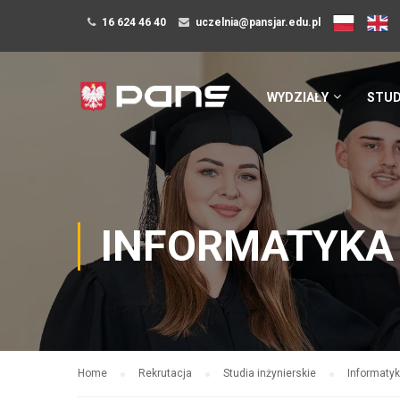
16 624 46 40
uczelnia@pansjar.edu.pl
WYDZIAŁY
STUD
INFORMATYKA
Home
Rekrutacja
Studia inżynierskie
Informaty