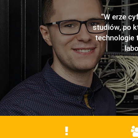
“W erze cy
studiów, po 
technologie 
labo