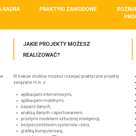
A KADRA
PRAKTYKI ZAWODOWE
ROZBU
PRO
JAKIE PROJEKTY MOŻESZ
REALIZOWAĆ?
ne
W trakcie studiów możesz rozwijać praktyczne projekty
związane m.in. z:
aplikacjami internetowymi,
aplikacjami mobilnymi,
bazami danych,
analizą danych i raportowaniem,
prostymi modelami sztucznej inteligencji,
bezpieczeństwem systemów i sieci,
grafiką komputerową,