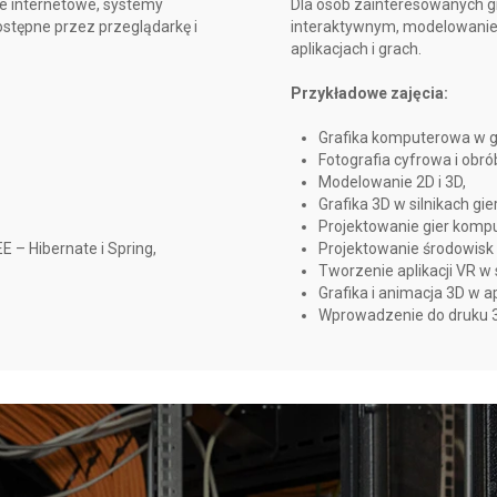
cje internetowe, systemy
Dla osób zainteresowanych 
stępne przez przeglądarkę i
interaktywnym, modelowaniem
aplikacjach i grach.
Przykładowe zajęcia:
Grafika komputerowa w gr
Fotografia cyfrowa i obr
Modelowanie 2D i 3D,
Grafika 3D w silnikach gier
Projektowanie gier komp
 – Hibernate i Spring,
Projektowanie środowisk V
Tworzenie aplikacji VR w s
Grafika i animacja 3D w a
Wprowadzenie do druku 