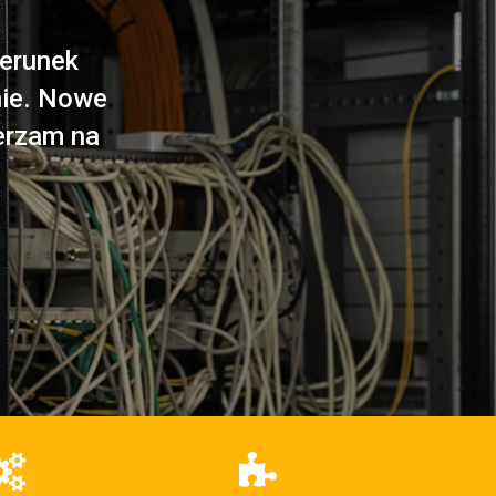
ierunek
nie. Nowe
ierzam na