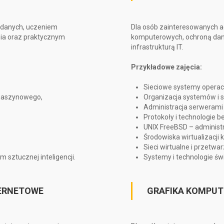
 danych, uczeniem
Dla osób zainteresowanych a
ia oraz praktycznym
komputerowych, ochroną dany
infrastrukturą IT.
Przykładowe zajęcia:
Sieciowe systemy operac
maszynowego,
Organizacja systemów i si
Administracja serwerami
Protokoły i technologie 
UNIX FreeBSD – administ
Środowiska wirtualizacji 
Sieci wirtualne i przetw
sztucznej inteligencji.
Systemy i technologie ś
TERNETOWE
GRAFIKA KOMPUT