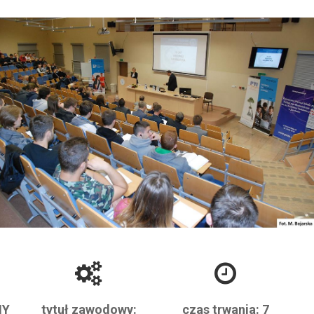
NY
tytuł zawodowy:
czas trwania: 7