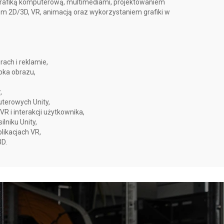
grafiką komputerową, multimediami, projektowaniem
 2D/3D, VR, animacją oraz wykorzystaniem grafiki w
ach i reklamie,
óbka obrazu,
,
uterowych Unity,
R i interakcji użytkownika,
ilniku Unity,
plikacjach VR,
3D.