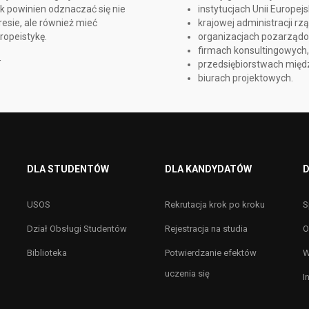
k powinien odznaczać się nie
instytucjach Unii Europejsk
esie, ale również mieć
krajowej administracji r
ropeistykę.
organizacjach pozarząd
firmach konsultingowych
E
przedsiębiorstwach mię
biurach projektowych.
DLA STUDENTÓW
DLA KANDYDATÓW
D
USOS
Rekrutacja krok po kroku
S
Dział Obsługi Studentów
Rejestracja na studia
O
Biblioteka
Potwierdzanie efektów
W
uczenia się
I