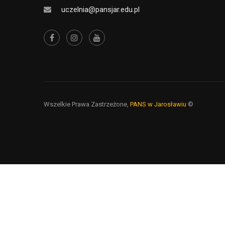
uczelnia@pansjar.edu.pl
Wszelkie Prawa Zastrzeżone,
PANS w Jarosławiu
©