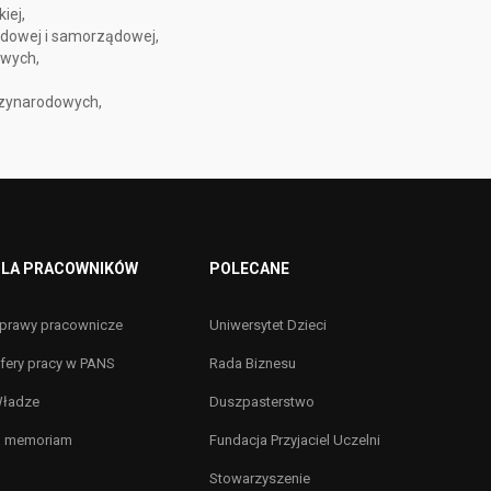
iej,
ządowej i samorządowej,
owych,
,
dzynarodowych,
LA PRACOWNIKÓW
POLECANE
prawy pracownicze
Uniwersytet Dzieci
fery pracy w PANS
Rada Biznesu
ładze
Duszpasterstwo
n memoriam
Fundacja Przyjaciel Uczelni
Stowarzyszenie