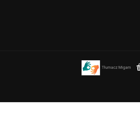
Tłumacz Migam