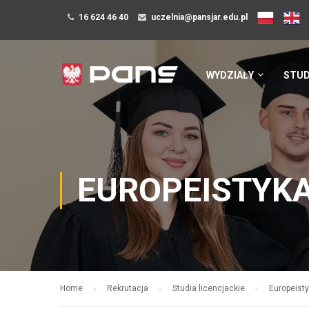
16 624 46 40
uczelnia@pansjar.edu.pl
WYDZIAŁY
STUD
EUROPEISTYK
Home
Rekrutacja
Studia licencjackie
Europeist