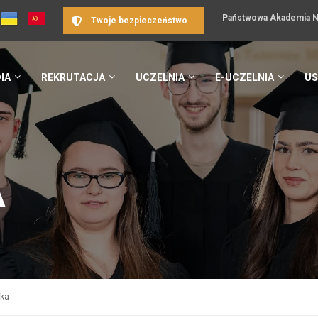
Państwowa Akademia Na
Twoje bezpieczeństwo
IA
REKRUTACJA
UCZELNIA
E-UCZELNIA
US
A
yka