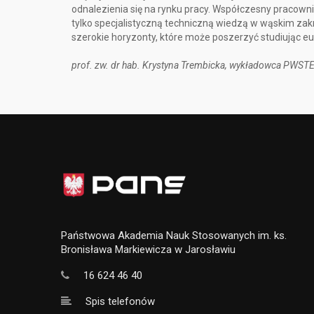
odnalezienia się na rynku pracy. Współczesny pracowni
tylko specjalistyczną techniczną wiedzą w wąskim zakr
szerokie horyzonty, które może poszerzyć studiując eu
prof. zw. dr hab. Krystyna Trembicka, wykładowca PWST
Państwowa Akademia Nauk Stosowanych im. ks.
Bronisława Markiewicza w Jarosławiu
16 624 46 40
Spis telefonów