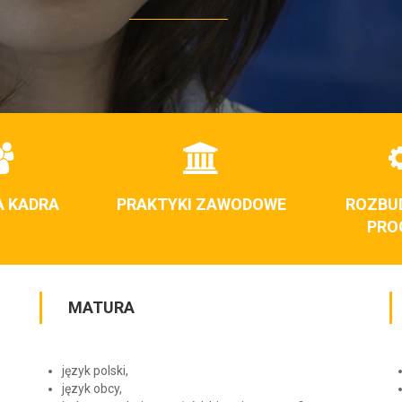
A KADRA
PRAKTYKI ZAWODOWE
ROZBU
PRO
MATURA
język polski,
język obcy,