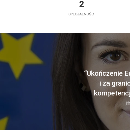
2
SPECJALNOŚCI
“Ukończenie Eu
i za gran
kompetencji
m