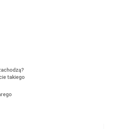
 zachodzą?
cie takiego
arego