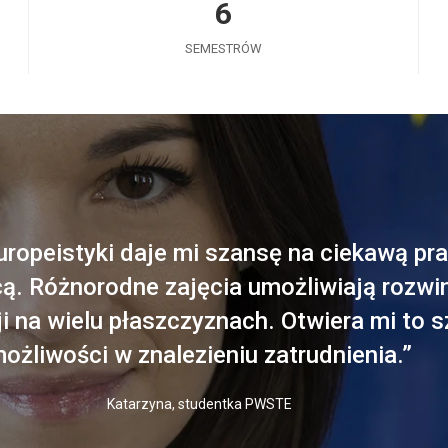
6
SEMESTRÓW
ropeistyki daje mi szansę na ciekawą pra
icą. Różnorodne zajęcia umożliwiają rozwi
 na wielu płaszczyznach. Otwiera mi to s
ożliwości w znalezieniu zatrudnienia.”
Katarzyna, studentka PWSTE