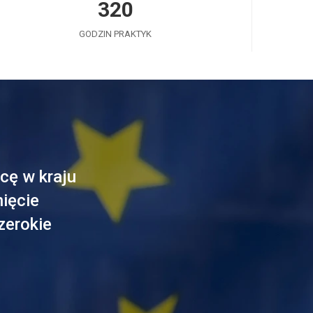
320
GODZIN PRAKTYK
cę w kraju
nięcie
zerokie