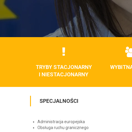
TRYBY STACJONARNY
WYBITN
I NIESTACJONARNY
SPECJALNOŚCI
Administracja europejska
Obsługa ruchu granicznego