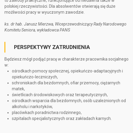
to zawody praktyczne, funkcjonujące od niedawna także w
polskiej rzeczywistości. Dla absolwentów otwierają się duże
możliwości pracy w wyuczonym zawodzie.
ks. dr hab. Janusz Mierzwa, Wiceprzewodniczący Rady Narodowego
Komitetu Seniora, wykładowca PANS
PERSPEKTYWY ZATRUDNIENIA
Będziesz mógł podjąć pracę w charakterze pracownika socjalnego
w:
ośrodkach pomocy społecznej, opiekuńczo-adaptacyjnych i
opiekuńczo-leczniczych,
schroniskach dla bezdomnych, ofiar przemocy, ciężarnych
matek,
świetlicach środowiskowych oraz terapeutycznych,
ośrodkach wsparcia dla bezdomnych, osób uzależnionych od
alkoholu i narkotyków,
placówkach poradnictwa rodzinnego,
szpitalach specjalistycznych oraz zakładach karnych.