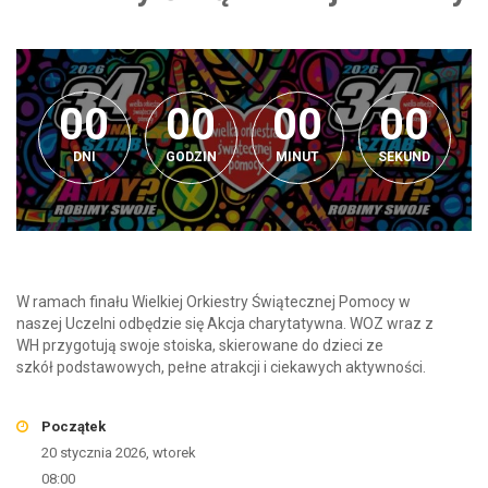
0
0
0
0
0
0
0
0
0
0
0
0
0
0
0
0
0
DNI
GODZIN
MINUT
SEKUND
W ramach finału Wielkiej Orkiestry Świątecznej
Pomocy
w
naszej
U
czelni odbędzie się
A
kcja
charytatywna. WOZ wraz z
WH przygotują
swoje stoiska, skierowane do dzieci ze
szkół
podstawowych, pełne atrakcji i ciekawych
aktywności.
Początek
20 stycznia 2026, wtorek
08:00