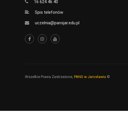
16 624 46 40
Spis telefonów
uczelnia@pansjar.edu.pl
Wszelkie Prawa Zastrzeżone,
PANS w Jarosławiu
©