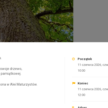
u.
Początek
11 czerwca 2026, czw
ą
swoje drzewo,
10:00
gi pamiątkowej.
Koniec
zona w Alei Maturzystów.
11 czerwca 2026, czw
12:00
Adres