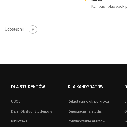
Kampus - plac obok p
Udostępnij:
DLA STUDENTÓW
DLA KANDYDATÓW
D
USOS
Rekrutacja krok po kroku
S
Dział Obsługi Studentów
Rejestracja na studia
O
Biblioteka
Potwierdzanie efektów
W