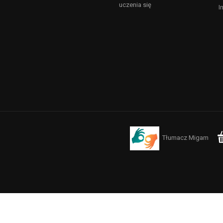
uczenia się
I
Tłumacz Migam