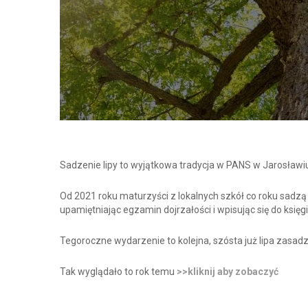
Sadzenie lipy to wyjątkowa
tradycja w PANS w Jarosławi
Od 2021 roku maturzyści z
lokalnych szkół co roku sadz
upamiętniając
egzamin dojrzałości i wpisując
się do księ
Tegoroczne wydarzenie to kolejna, szósta już lipa zasad
Tak wyglądało to rok temu
>>kliknij aby zobaczyć