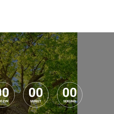
0
0
0
0
0
0
0
0
0
0
0
0
DZIN
MINUT
SEKUND