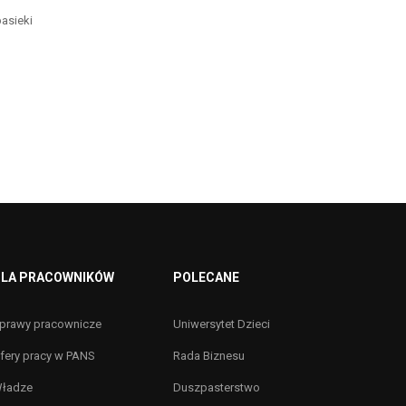
asieki
LA PRACOWNIKÓW
POLECANE
prawy pracownicze
Uniwersytet Dzieci
fery pracy w PANS
Rada Biznesu
ładze
Duszpasterstwo