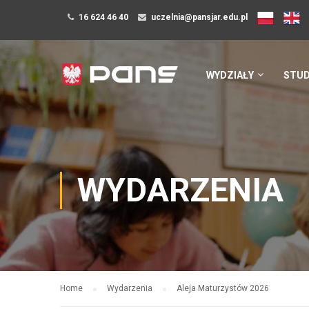
16 624 46 40
uczelnia@pansjar.edu.pl
WYDZIAŁY
STUD
WYDARZENIA
Home
Wydarzenia
Aleja Maturzystów 2026