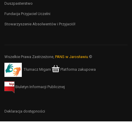
Duszpasterstwo
Fundacja Przyjaciel Uczelni
Stowarzyszenie Absolwentów i Przyjaciół
Wszelkie Prawa Zastrzeżone,
PANS w Jarosławiu
©
Tłumacz Migam
Platforma zakupowa
Biuletyn Informacji Publicznej
Deklaracja dostępności