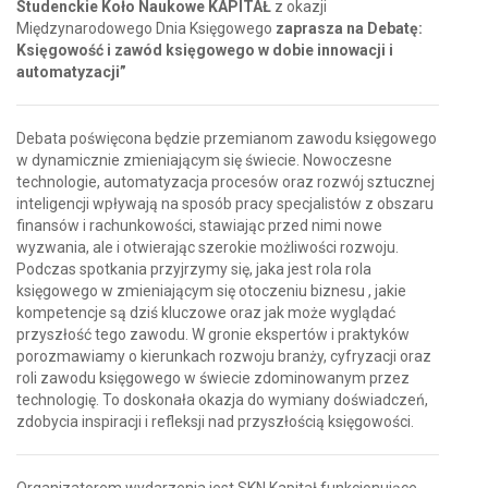
Studenckie Koło Naukowe KAPITAŁ
z okazji
Międzynarodowego Dnia Księgowego
zaprasza na Debatę:
Księgowość i zawód księgowego w dobie innowacji i
automatyzacji”
Debata poświęcona będzie przemianom zawodu księgowego
w dynamicznie zmieniającym się świecie. Nowoczesne
technologie, automatyzacja procesów oraz rozwój sztucznej
inteligencji wpływają na sposób pracy specjalistów z obszaru
finansów i rachunkowości, stawiając przed nimi nowe
wyzwania, ale i otwierając szerokie możliwości rozwoju.
Podczas spotkania przyjrzymy się, jaka jest rola rola
księgowego w zmieniającym się otoczeniu biznesu , jakie
kompetencje są dziś kluczowe oraz jak może wyglądać
przyszłość tego zawodu. W gronie ekspertów i praktyków
porozmawiamy o kierunkach rozwoju branży, cyfryzacji oraz
roli zawodu księgowego w świecie zdominowanym przez
technologię. To doskonała okazja do wymiany doświadczeń,
zdobycia inspiracji i refleksji nad przyszłością księgowości.
Organizatorem wydarzenia jest SKN Kapitał funkcjonujące