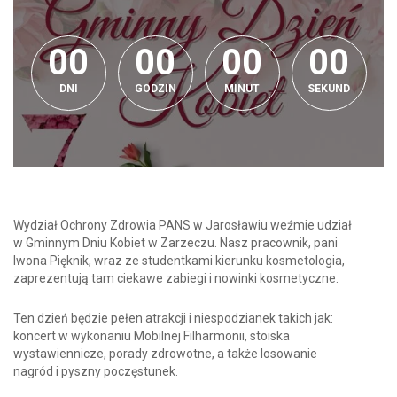
0
0
0
0
0
0
0
0
0
0
0
0
0
0
0
0
0
DNI
GODZIN
MINUT
SEKUND
Wydział Ochrony Zdrowia PANS w Jarosławiu weźmie udział
w Gminnym Dniu Kobiet w Zarzeczu. Nasz pracownik, pani
Iwona Pięknik, wraz ze studentkami kierunku kosmetologia,
zaprezentują tam ciekawe zabiegi i nowinki kosmetyczne.
Ten dzień będzie pełen atrakcji i niespodzianek takich jak:
koncert w wykonaniu Mobilnej Filharmonii, stoiska
wystawiennicze, porady zdrowotne, a także losowanie
nagród i pyszny poczęstunek.