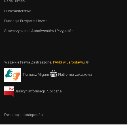
Rada Biznesu
Duszpasterstwo
Fundacja Przyjaciel Uczelni
Stowarzyszenie Absolwentów i Przyjaciół
Wszelkie Prawa Zastrzeżone,
PANS w Jarosławiu
©
Tłumacz Migam
Platforma zakupowa
Biuletyn Informacji Publicznej
Deklaracja dostępności