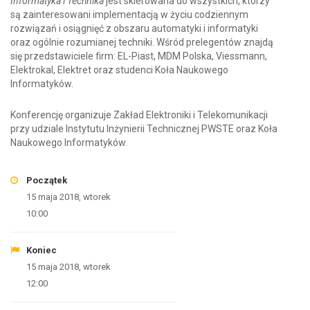
Informatyka i Technika
jest skierowana do wszystkich, którzy
są zainteresowani implementacją w życiu codziennym
rozwiązań i osiągnięć z obszaru automatyki i informatyki
oraz ogólnie rozumianej techniki. Wśród prelegentów znajdą
się przedstawiciele firm: EL-Piast, MDM Polska, Viessmann,
Elektrokal, Elektret oraz studenci Koła Naukowego
Informatyków.
Konferencję organizuje Zakład Elektroniki i Telekomunikacji
przy udziale Instytutu Inżynierii Technicznej PWSTE oraz Koła
Naukowego Informatyków.
Początek
15 maja 2018, wtorek
10:00
Koniec
15 maja 2018, wtorek
12:00