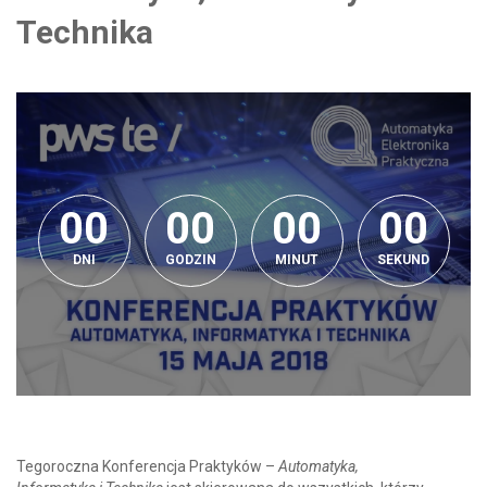
Technika
0
0
0
0
0
0
0
0
0
0
0
0
0
0
0
0
0
DNI
GODZIN
MINUT
SEKUND
Tegoroczna Konferencja Praktyków –
Automatyka,