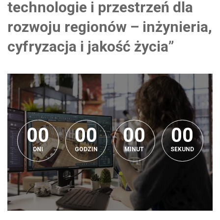
technologie i przestrzeń dla
rozwoju regionów – inżynieria,
cyfryzacja i jakość życia”
0
0
0
0
0
0
0
0
0
0
0
0
0
0
0
0
0
DNI
GODZIN
MINUT
SEKUND