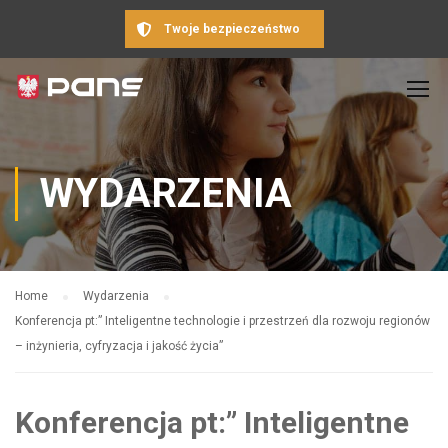
Twoje bezpieczeństwo
WYDARZENIA
Home
Wydarzenia
Konferencja pt:” Inteligentne technologie i przestrzeń dla rozwoju regionów
– inżynieria, cyfryzacja i jakość życia”
Konferencja pt:” Inteligentne