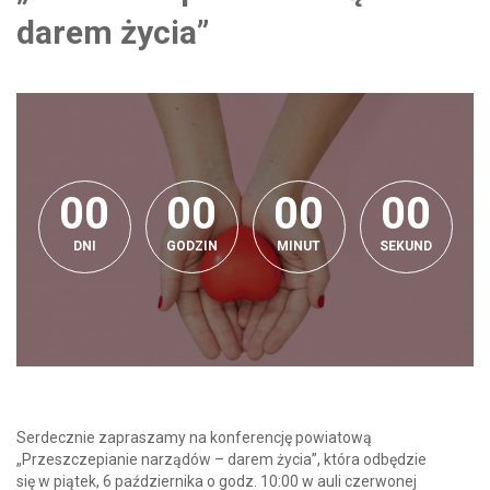
darem życia”
0
0
0
0
0
0
0
0
0
0
0
0
0
0
0
0
0
DNI
GODZIN
MINUT
SEKUND
Serdecznie zapraszamy na konferencję powiatową
„Przeszczepianie narządów – darem życia”, która odbędzie
się w piątek, 6 października o godz. 10:00 w auli czerwonej