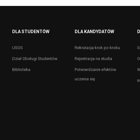
DLA STUDENTÓW
DLA KANDYDATÓW
D
USOS
Rekrutacja krok po kroku
S
Dział Obsługi Studentów
Rejestracja na studia
O
Biblioteka
Potwierdzanie efektów
W
uczenia się
I