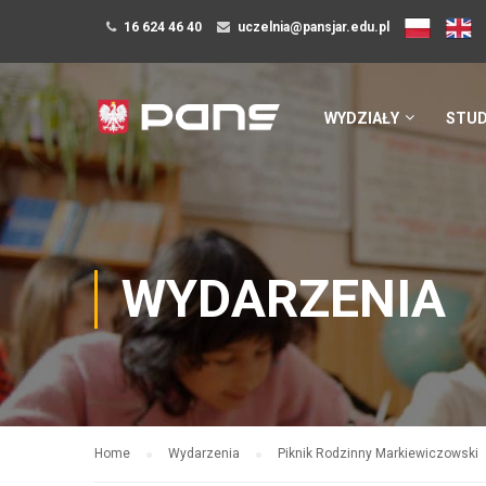
16 624 46 40
uczelnia@pansjar.edu.pl
WYDZIAŁY
STUD
WYDARZENIA
Home
Wydarzenia
Piknik Rodzinny Markiewiczowski