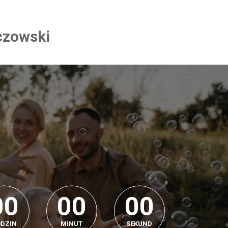
czowski
0
0
0
0
0
0
0
0
0
0
0
0
DZIN
MINUT
SEKUND