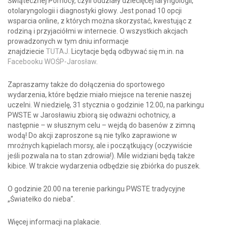
Świątecznej Pomocy, czyli oddziały dziecięcej laryngologii,
otolaryngologii i diagnostyki głowy. Jest ponad 10 opcji
wsparcia online, z których można skorzystać, kwestując z
rodziną i przyjaciółmi w internecie. O wszystkich akcjach
prowadzonych w tym dniu informacje
znajdziecie
TUTAJ.
Licytacje będą odbywać się m.in. na
Facebooku WOŚP-Jarosław
.
Zapraszamy także do dołączenia do sportowego
wydarzenia, które będzie miało miejsce na terenie naszej
uczelni. W niedzielę, 31 stycznia o godzinie 12.00, na parkingu
PWSTE w Jarosławiu zbiorą się odważni ochotnicy, a
następnie – w słusznym celu – wejdą do basenów z zimną
wodą! Do akcji zaproszone są nie tylko zaprawione w
mroźnych kąpielach morsy, ale i początkujący (oczywiście
jeśli pozwala na to stan zdrowia!). Mile widziani będą także
kibice. W trakcie wydarzenia odbędzie się zbiórka do puszek.
O godzinie 20.00 na terenie parkingu PWSTE tradycyjne
„Światełko do nieba”.
Więcej informacji na plakacie.