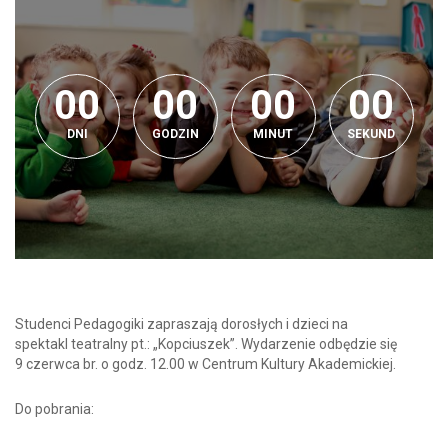
0
0
0
0
0
0
0
0
0
0
0
0
0
0
0
0
0
DNI
GODZIN
MINUT
SEKUND
Studenci Pedagogiki zapraszają dorosłych i dzieci na
spektakl teatralny pt.: „Kopciuszek”. Wydarzenie odbędzie się
9 czerwca br. o godz. 12.00 w Centrum Kultury Akademickiej.
Do pobrania: