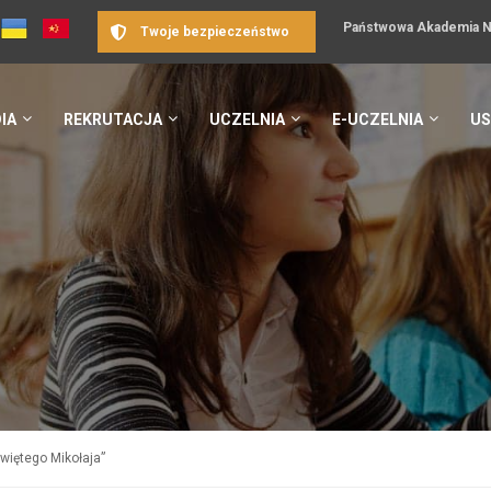
Państwowa Akademia Na
Twoje bezpieczeństwo
IA
REKRUTACJA
UCZELNIA
E-UCZELNIA
US
więtego Mikołaja”