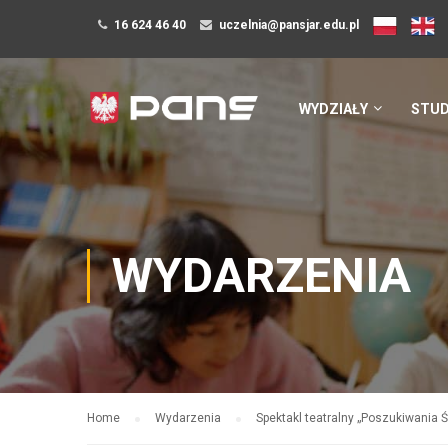
16 624 46 40
uczelnia@pansjar.edu.pl
WYDZIAŁY
STUD
WYDARZENIA
Home
Wydarzenia
Spektakl teatralny „Poszukiwania Ś