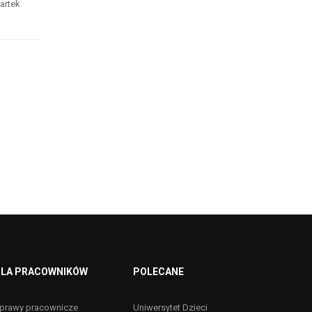
artek
LA PRACOWNIKÓW
POLECANE
prawy pracownicze
Uniwersytet Dzieci