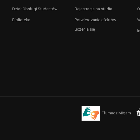
Dział Obsługi Studentów
Rejestracja na studia
O
Biblioteka
Potwierdzanie efektów
W
uczenia się
I
Tłumacz Migam