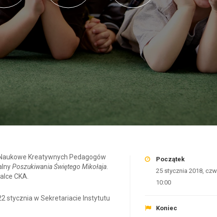
o Naukowe Kreatywnych Pedagogów
Początek
alny
Poszukiwania Świętego Mikołaja
.
25 stycznia 2018, czw
salce CKA.
10:00
2 stycznia w Sekretariacie Instytutu
Koniec