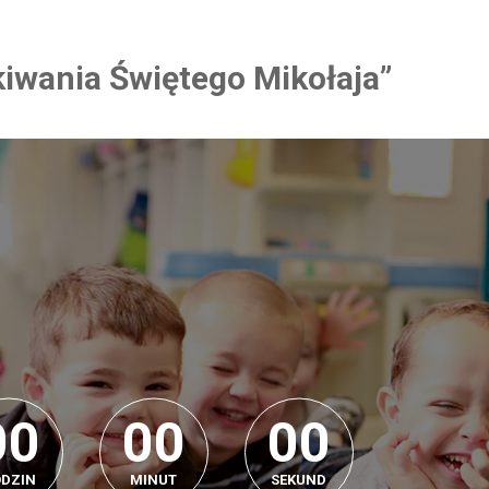
kiwania Świętego Mikołaja”
0
0
0
0
0
0
0
0
0
0
0
0
DZIN
MINUT
SEKUND