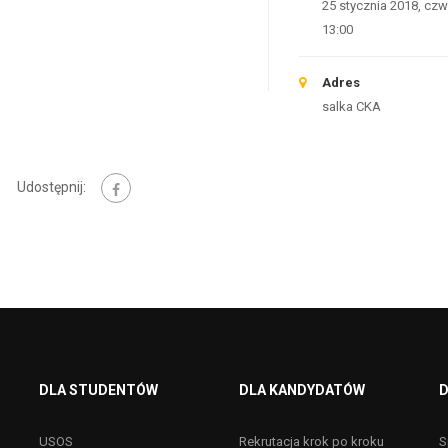
25 stycznia 2018, czw
13:00
Adres
salka CKA
Udostępnij:
DLA STUDENTÓW
DLA KANDYDATÓW
D
USOS
Rekrutacja krok po kroku
S