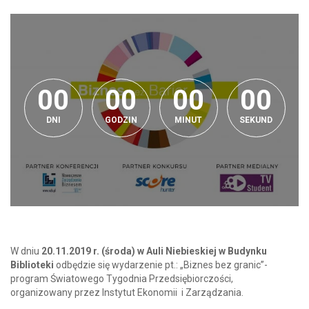
0
0
0
0
0
0
0
0
0
0
0
0
0
0
0
0
0
DNI
GODZIN
MINUT
SEKUND
W dniu
20.11.2019 r. (środa) w Auli Niebieskiej w Budynku
Biblioteki
odbędzie się wydarzenie pt.: „Biznes bez granic”-
program Światowego Tygodnia Przedsiębiorczości,
organizowany przez Instytut Ekonomii i Zarządzania.