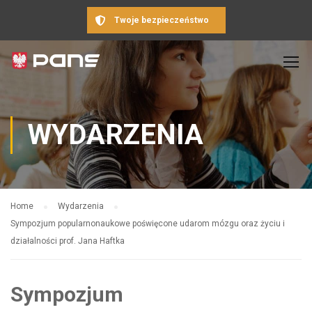
Twoje bezpieczeństwo
WYDARZENIA
Home
Wydarzenia
Sympozjum popularnonaukowe poświęcone udarom mózgu oraz życiu i
działalności prof. Jana Haftka
Sympozjum