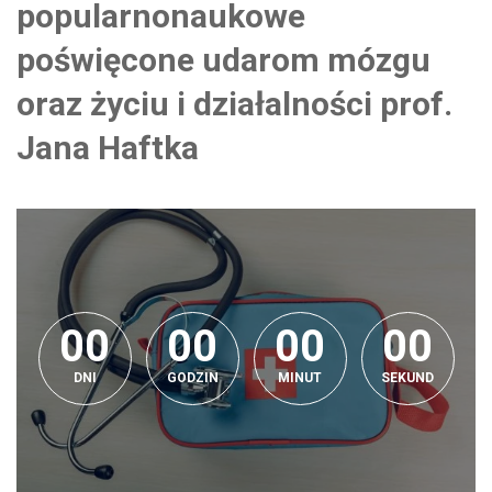
popularnonaukowe
poświęcone udarom mózgu
oraz życiu i działalności prof.
Jana Haftka
0
0
0
0
0
0
0
0
0
0
0
0
0
0
0
0
0
DNI
GODZIN
MINUT
SEKUND