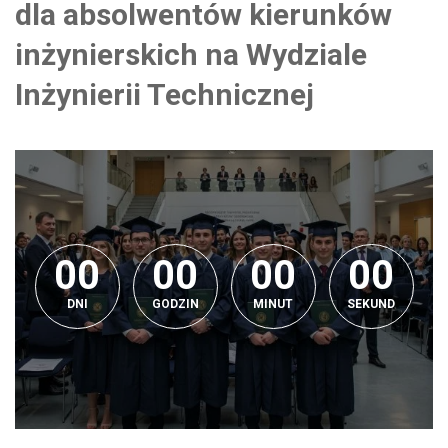
dla absolwentów kierunków
inżynierskich na Wydziale
Inżynierii Technicznej
0
0
0
0
0
0
0
0
0
0
0
0
0
0
0
0
0
DNI
GODZIN
MINUT
SEKUND