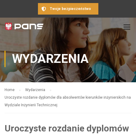
Twoje bezpieczeństwo
WYDARZENIA
Home
Wydarzenia
Uroczyste rozdanie dyplomów dla absolwentów kierunków inżynierskich na
Wydziale Inżynierii Technicznej
Uroczyste rozdanie dyplomów