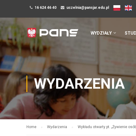
16 624 46 40
uczelnia@pansjar.edu.pl
WYDZIAŁY
STUD
WYDARZENIA
Home
Wydarzenia
Wykładu otwarty pt. „Żywienie osó