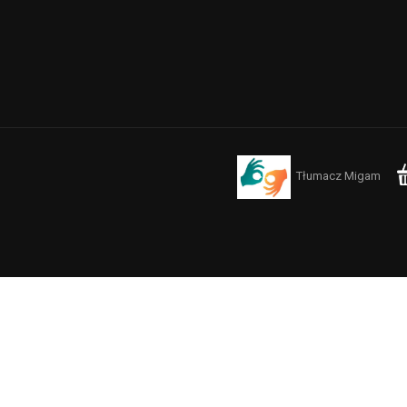
Tłumacz Migam