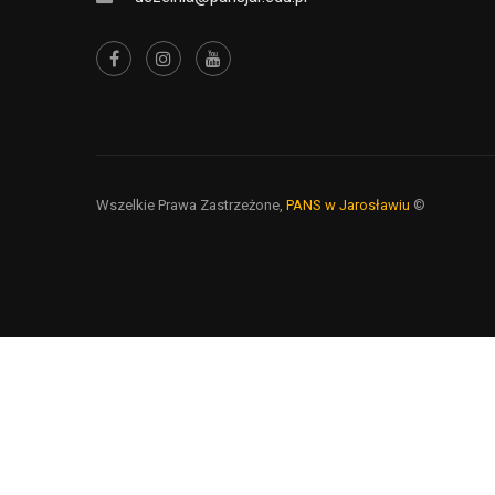
Wszelkie Prawa Zastrzeżone,
PANS w Jarosławiu
©