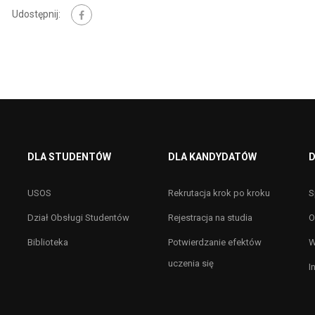
Udostępnij:
DLA STUDENTÓW
DLA KANDYDATÓW
D
USOS
Rekrutacja krok po kroku
S
Dział Obsługi Studentów
Rejestracja na studia
O
Biblioteka
Potwierdzanie efektów
W
uczenia się
I