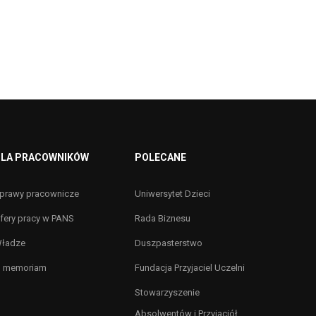
LA PRACOWNIKÓW
POLECANE
prawy pracownicze
Uniwersytet Dzieci
fery pracy w PANS
Rada Biznesu
ładze
Duszpasterstwo
n memoriam
Fundacja Przyjaciel Uczelni
Stowarzyszenie
Absolwentów i Przyjaciół