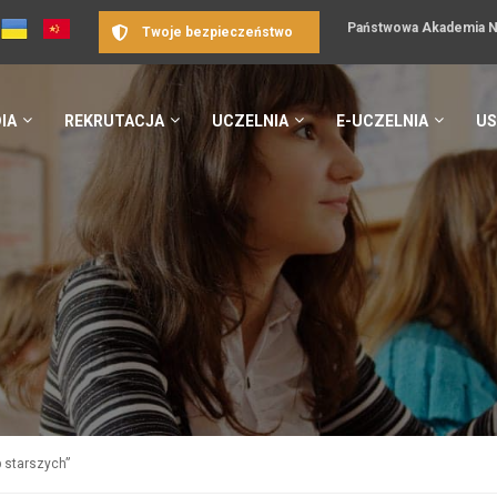
Państwowa Akademia Na
Twoje bezpieczeństwo
IA
REKRUTACJA
UCZELNIA
E-UCZELNIA
US
b starszych”