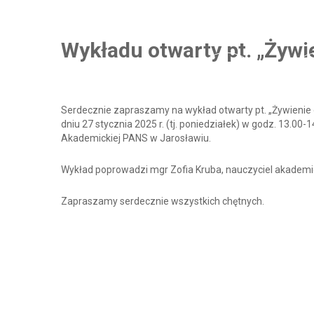
0
0
0
Wykładu otwarty pt. „Żywi
0
0
DNI
GO
Serdecznie zapraszamy na wykład otwarty pt. „Żywienie o
dniu 27 stycznia 2025 r. (tj. poniedziałek) w godz. 13.00-
Akademickiej PANS w Jarosławiu.
Wykład poprowadzi mgr Zofia Kruba, nauczyciel akademi
Zapraszamy serdecznie wszystkich chętnych.