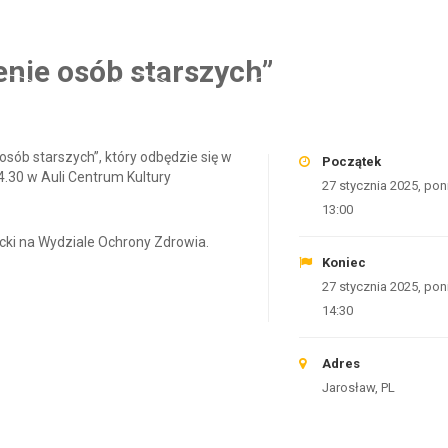
0
0
0
0
0
0
enie osób starszych”
0
0
0
0
0
0
DZIN
MINUT
SEKUND
sób starszych”, który odbędzie się w
Początek
14.30 w Auli Centrum Kultury
27 stycznia 2025, pon
13:00
cki na Wydziale Ochrony Zdrowia.
Koniec
27 stycznia 2025, pon
14:30
Adres
Jarosław, PL