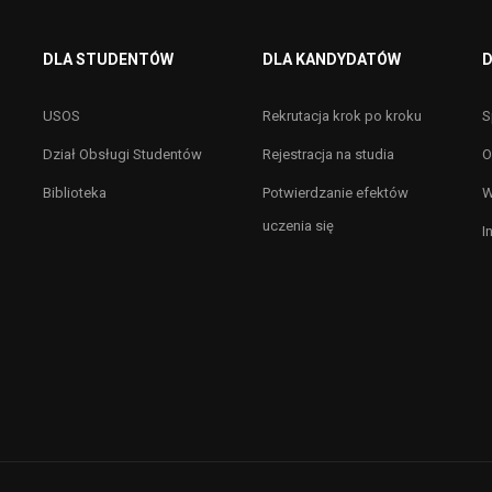
DLA STUDENTÓW
DLA KANDYDATÓW
D
USOS
Rekrutacja krok po kroku
S
Dział Obsługi Studentów
Rejestracja na studia
O
Biblioteka
Potwierdzanie efektów
W
uczenia się
I