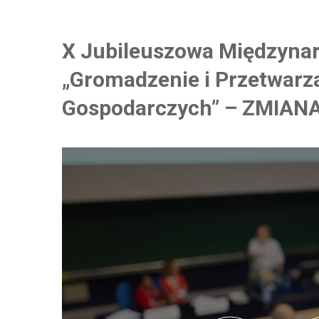
X Jubileuszowa Międzyna
„Gromadzenie i Przetwarz
Gospodarczych” – ZMIAN
0
0
0