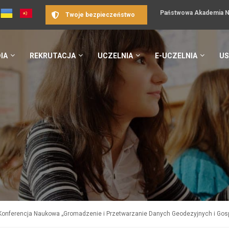
Państwowa Akademia Na
Twoje bezpieczeństwo
IA
REKRUTACJA
UCZELNIA
E-UCZELNIA
US
Konferencja Naukowa „Gromadzenie i Przetwarzanie Danych Geodezyjnych i Go