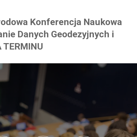
rodowa Konferencja Naukowa
anie Danych Geodezyjnych i
A TERMINU
0
0
0
0
0
0