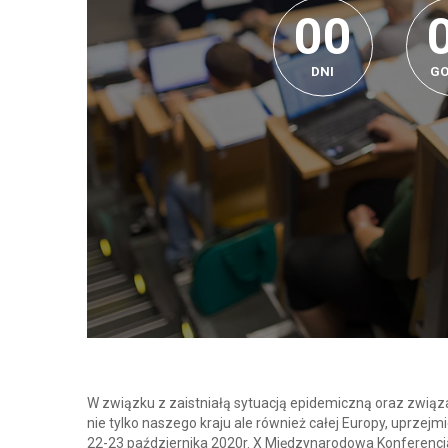
0
0
DNI
GO
W związku z zaistniałą sytuacją epidemiczną oraz związ
nie tylko naszego kraju ale również całej Europy, uprzej
22-23 października 2020r. X Międzynarodowa Konferenc