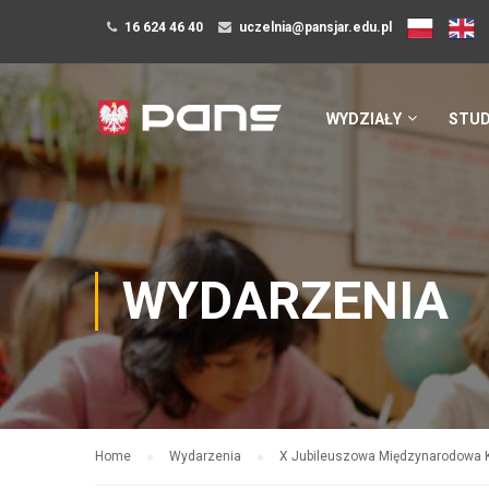
16 624 46 40
uczelnia@pansjar.edu.pl
WYDZIAŁY
STUD
WYDARZENIA
Home
Wydarzenia
X Jubileuszowa Międzynarodowa 