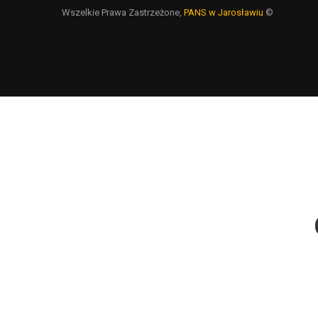
Wszelkie Prawa Zastrzeżone,
PANS w Jarosławiu
©