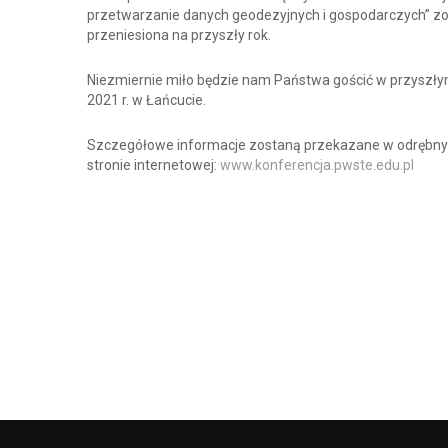
przetwarzanie danych geodezyjnych i gospodarczych” zo
przeniesiona na przyszły rok.
Niezmiernie miło będzie nam Państwa gościć w przyszłym
2021 r. w Łańcucie.
Szczegółowe informacje zostaną przekazane w odrębn
stronie internetowej:
www.konferencja.pwste.edu.pl