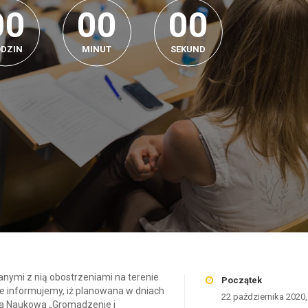
0
0
0
0
0
0
DZIN
MINUT
SEKUND
anymi z nią obostrzeniami na terenie
Początek
mie informujemy, iż planowana w dniach
22 października 2020
ja Naukowa „Gromadzenie i