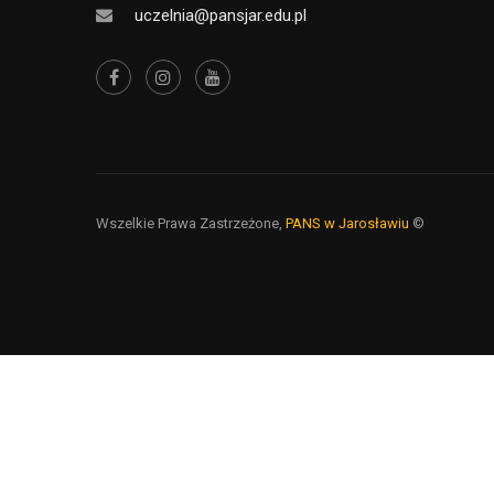
uczelnia@pansjar.edu.pl
Wszelkie Prawa Zastrzeżone,
PANS w Jarosławiu
©