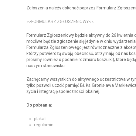
Zgłoszenia należy dokonać poprzez Formularz Zgłoszeni
>>FORMULARZ ZGŁOSZENIOWY<<
Formularz Zgłoszeniowy będzie aktywny do 26 kwietnia d
możliwe będzie zgłoszenie się jedynie w dniu wydarzeni
Formularza Zgłoszeniowego jest równoznaczne z akcepta
którzy potwierdzą swoją obecność, otrzymają od nas kos
prosimy również o podanie rozmiaru koszulki), które bę
naszym stanowisku.
Zachęcamy wszystkich do aktywnego uczestnictwa w tym
tylko pozwoli uczcić pamięć Bł. Ks. Bronisława Markiewic
życia i integrację społeczności lokalnej.
Do pobrania:
plakat
regulamin