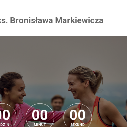
 ks. Bronisława Markiewicza
0
0
0
0
0
0
0
0
0
0
0
0
DZIN
MINUT
SEKUND