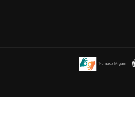
Tłumacz Migam