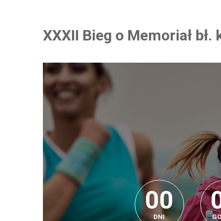
XXXII Bieg o Memoriał bł.
0
0
0
0
0
DNI
GO