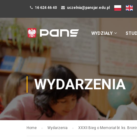
16 624 46 40
uczelnia@pansjar.edu.pl
WYDZIAŁY
STUD
WYDARZENIA
Home
Wydarzenia
XXXII Bieg o Memoriał bł. ks. Bro