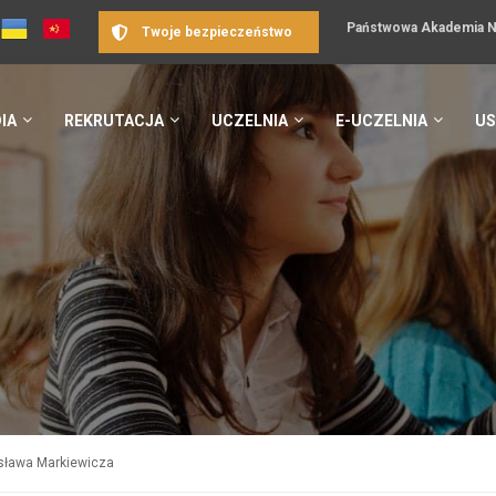
Państwowa Akademia Na
Twoje bezpieczeństwo
IA
REKRUTACJA
UCZELNIA
E-UCZELNIA
US
nisława Markiewicza