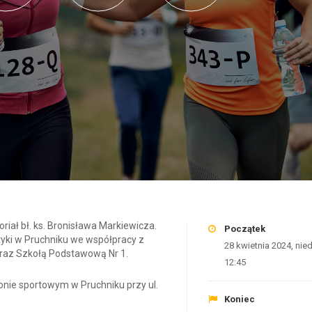
iał bł. ks. Bronisława Markiewicza.
Początek
tyki w Pruchniku we współpracy z
28 kwietnia 2024, nied
oraz Szkołą Podstawową Nr 1.
12:45
onie sportowym w Pruchniku przy ul.
Koniec