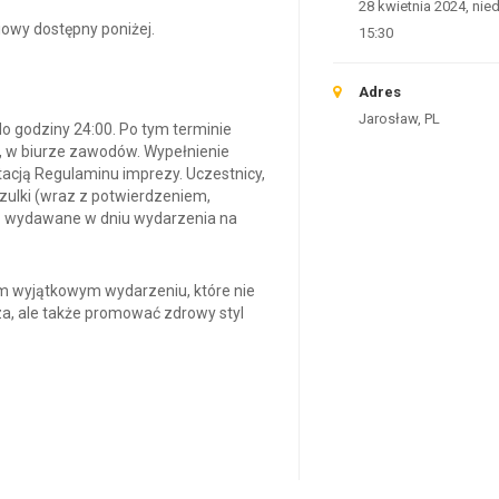
28 kwietnia 2024, nied
owy dostępny poniżej.
15:30
Adres
Jarosław, PL
o godziny 24:00. Po tym terminie
a, w biurze zawodów. Wypełnienie
cją Regulaminu imprezy. Uczestnicy,
zulki (wraz z potwierdzeniem,
dą wydawane w dniu wydarzenia na
 wyjątkowym wydarzeniu, które nie
za, ale także promować zdrowy styl