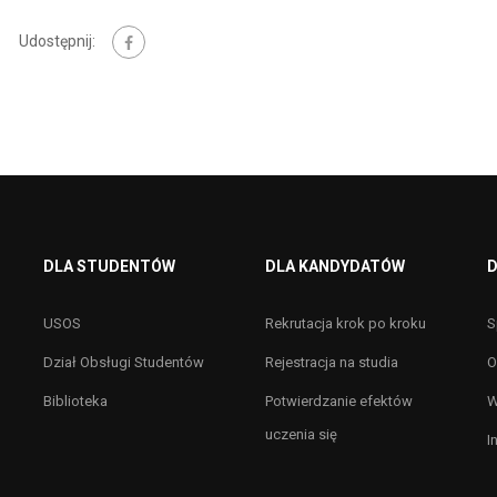
Udostępnij:
DLA STUDENTÓW
DLA KANDYDATÓW
D
USOS
Rekrutacja krok po kroku
S
Dział Obsługi Studentów
Rejestracja na studia
O
Biblioteka
Potwierdzanie efektów
W
uczenia się
I