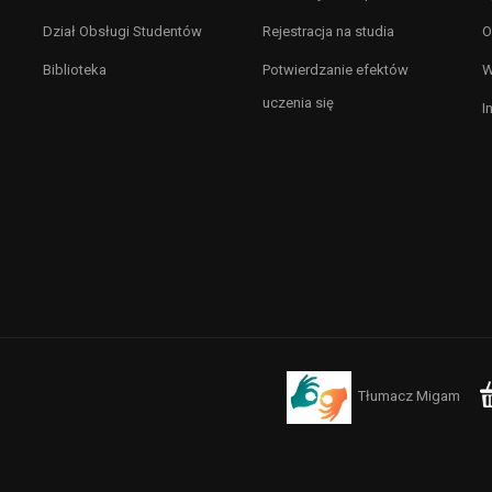
Dział Obsługi Studentów
Rejestracja na studia
O
Biblioteka
Potwierdzanie efektów
W
uczenia się
I
Tłumacz Migam