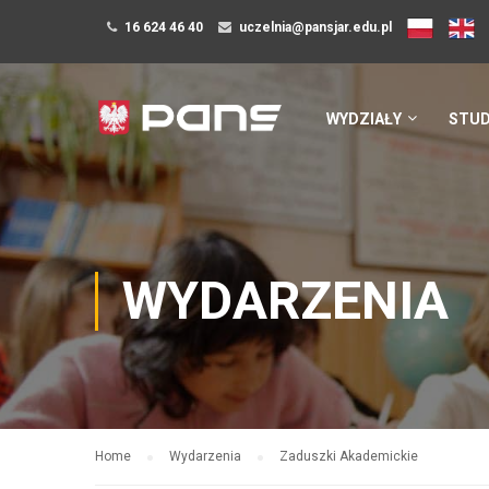
16 624 46 40
uczelnia@pansjar.edu.pl
WYDZIAŁY
STUD
WYDARZENIA
Home
Wydarzenia
Zaduszki Akademickie