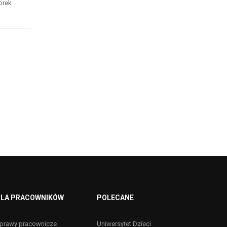
orek
LA PRACOWNIKÓW
POLECANE
prawy pracownicze
Uniwersytet Dzieci