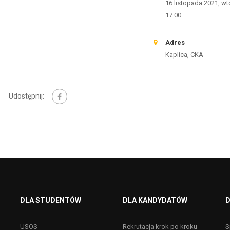
16 listopada 2021, wt
17:00
Adres
Kaplica, CKA
Udostępnij:
DLA STUDENTÓW
DLA KANDYDATÓW
D
USOS
Rekrutacja krok po kroku
S