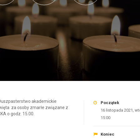
z Duszpasterstwo akademickie
Początek
więta za osoby zmarłe związane z
16 listopada 2021, wt
CKA o godz. 15.00.
15:00
Koniec