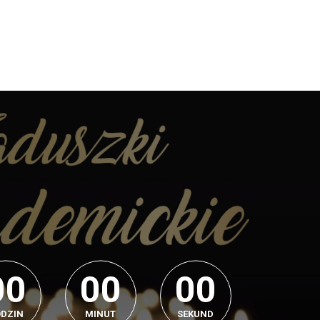
0
0
0
0
0
0
0
0
0
0
0
0
DZIN
MINUT
SEKUND