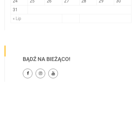
24
25
26
27
28
29
30
31
« Lip
BĄDŹ NA BIEŻĄCO!