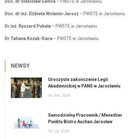
Doc. dr Stanisław Gemra
– PWSTE w Jarosławiu
Doc. dr inż. Elżbieta Wolanin-Jarosz
– PWSTE w Jarosławiu
Dr inż. Ryszard Pukała
– PWSTE w Jarosławiu
Dr Tatiana Kożak-Siara
– PWSTE w Jarosławiu
NEWSY
Uroczyste zakończenie Legii
Akademickiej w PANS w Jarosławiu
04
Sie
2026
Samodzielny Pracownik / Menedżer
Punktu Bistro Auchan Jarosław
30
Lip
2026