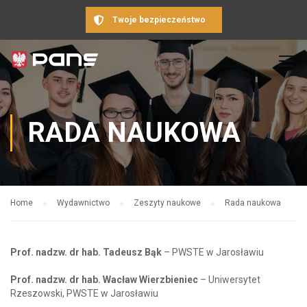
Twoje bezpieczeństwo
RADA NAUKOWA
Home
Wydawnictwo
Zeszyty naukowe
Rada naukowa
Prof. nadzw. dr hab. Tadeusz Bąk
– PWSTE w Jarosławiu
Prof. nadzw. dr hab. Wacław Wierzbieniec
– Uniwersytet
Rzeszowski, PWSTE w Jarosławiu