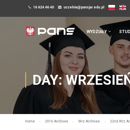
16 624 46 40
uczelnia@pansjar.edu.pl
WYDZIAŁY
STUD
DAY: WRZESIEŃ
Home
2016 Archives
Wrz Archives
22nd Wrz Ar