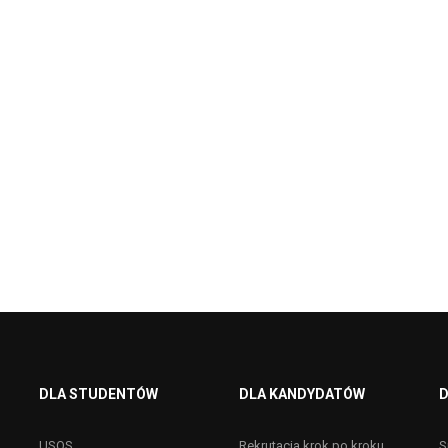
DLA STUDENTÓW
DLA KANDYDATÓW
D
USOS
Rekrutacja krok po kroku
S