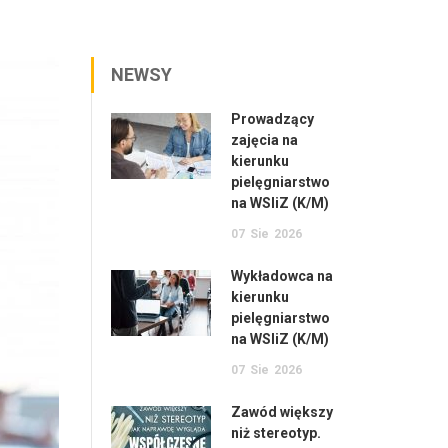
NEWSY
Prowadzący
zajęcia na
kierunku
pielęgniarstwo
na WSIiZ (K/M)
07
Sie
2026
Wykładowca na
kierunku
pielęgniarstwo
na WSIiZ (K/M)
07
Sie
2026
Zawód większy
niż stereotyp.