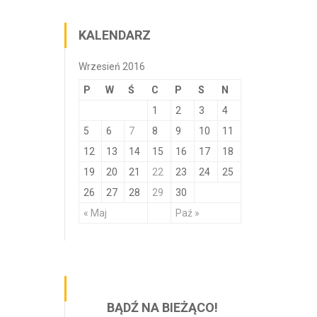
KALENDARZ
Wrzesień 2016
P
W
Ś
C
P
S
N
1
2
3
4
5
6
7
8
9
10
11
12
13
14
15
16
17
18
19
20
21
22
23
24
25
26
27
28
29
30
« Maj
Paź »
BĄDŹ NA BIEŻĄCO!