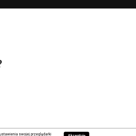
?
ustawienia swojej przeglądarki
Akceptuję