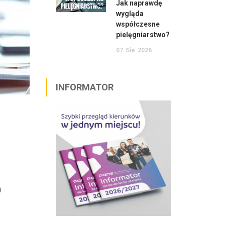
Jak naprawdę
wygląda
współczesne
pielęgniarstwo?
07
Sie
2026
INFORMATOR
9