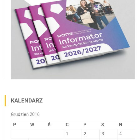
KALENDARZ
Grudzień 2016
P
W
Ś
C
P
S
N
1
2
3
4