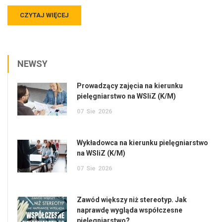
CZYTAJ WIĘCEJ
NEWSY
Prowadzący zajęcia na kierunku
pielęgniarstwo na WSIiZ (K/M)
07
Sie
2026
Wykładowca na kierunku pielęgniarstwo
na WSIiZ (K/M)
07
Sie
2026
Zawód większy niż stereotyp. Jak
naprawdę wygląda współczesne
pielęgniarstwo?