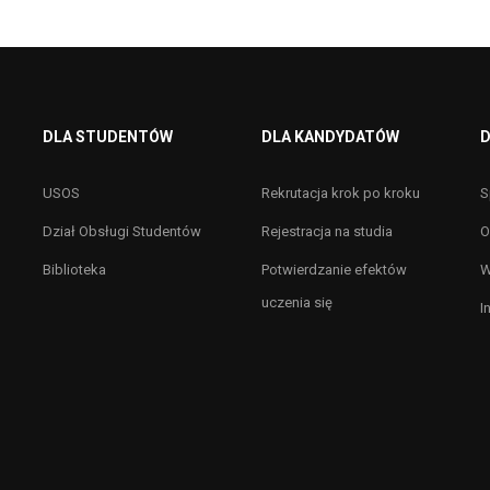
DLA STUDENTÓW
DLA KANDYDATÓW
D
USOS
Rekrutacja krok po kroku
S
Dział Obsługi Studentów
Rejestracja na studia
O
Biblioteka
Potwierdzanie efektów
W
uczenia się
I