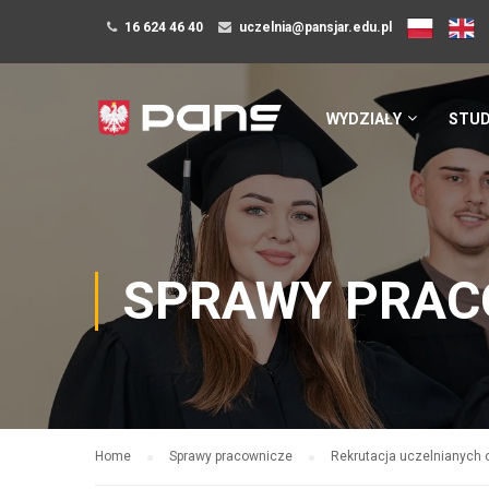
16 624 46 40
uczelnia@pansjar.edu.pl
WYDZIAŁY
STUD
SPRAWY PRAC
Home
Sprawy pracownicze
Rekrutacja uczelnianych 