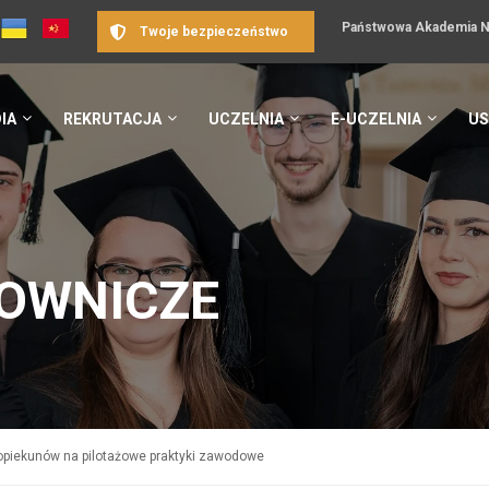
Państwowa Akademia Na
Twoje bezpieczeństwo
IA
REKRUTACJA
UCZELNIA
E-UCZELNIA
US
OWNICZE
opiekunów na pilotażowe praktyki zawodowe