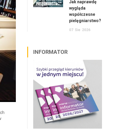
Jak naprawdę
wygląda
współczesne
pielęgniarstwo?
07
Sie
2026
INFORMATOR
ych
w