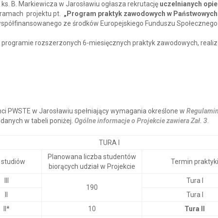
s. B. Markiewicza w Jarosławiu ogłasza rekrutację
uczelnianych opi
ramach projektu pt.
„Program praktyk zawodowych w Państwowych
półfinansowanego ze środków Europejskiego Funduszu Społecznego
 programie rozszerzonych 6-miesięcznych praktyk zawodowych, real
nci PWSTE w Jarosławiu spełniający wymagania określone w
Regulamin
danych w tabeli poniżej.
Ogólne informacje o Projekcie zawiera Zał. 3
.
TURA I
Planowana liczba studentów
 studiów
Termin praktyk
biorących udział w Projekcie
III
Tura I
190
II
Tura I
II*
10
Tura II