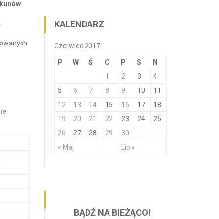
ekunów
KALENDARZ
.
izowanych
Czerwiec 2017
P
W
Ś
C
P
S
N
1
2
3
4
5
6
7
8
9
10
11
12
13
14
15
16
17
18
ie
19
20
21
22
23
24
25
26
27
28
29
30
« Maj
Lip »
i
BĄDŹ NA BIEŻĄCO!