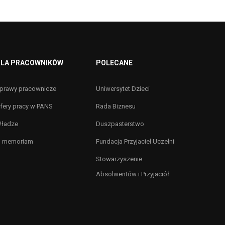
LA PRACOWNIKÓW
POLECANE
prawy pracownicze
Uniwersytet Dzieci
fery pracy w PANS
Rada Biznesu
ładze
Duszpasterstwo
n memoriam
Fundacja Przyjaciel Uczelni
Stowarzyszenie
Absolwentów i Przyjaciół