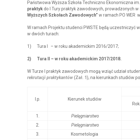
Państwowa Wyższa Szkoła Techniczno Ekonomiczna im. k
praktyk
do I Tury praktyk zawodowych, prowadzonych w 
Wyższych Szkołach Zawodowych”
w ramach PO WER ws
W ramach Projektu studenci PWSTE będą uczestniczyć w
w dwóch turach:
1) Tura I – w roku akademickim 2016/2017;
2) Tura II – w roku akademickim 2017/2018.
W Turze I praktyk zawodowych mogą wziąć udział stude
rekrutacji praktykantów
(Zał. 1)
, na kierunkach studiów po
l.p.
Kierunek studiów
Rok
1.
Pielęgniarstwo
2.
Pielęgniarstwo
3.
Kosmetologia