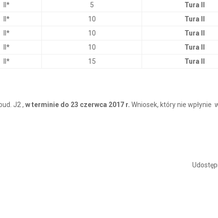
II*
5
Tura II
II*
10
Tura II
II*
10
Tura II
II*
10
Tura II
II*
15
Tura II
bud. J2 ,
w terminie do 23 czerwca 2017 r.
Wniosek, który nie wpłynie 
.
Udostępn