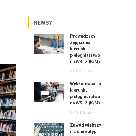
NEWSY
Prowadzący
zajęcia na
kierunku
pielęgniarstwo
na WSIiZ (K/M)
07
Sie
2026
Wykładowca na
kierunku
pielęgniarstwo
na WSIiZ (K/M)
07
Sie
2026
Zawód większy
niż stereotyp.