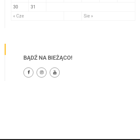
30
31
« Cze
Sie »
BĄDŹ NA BIEŻĄCO!