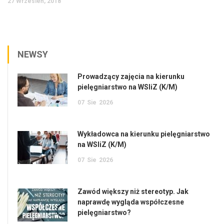
27 Wrzesień, 2018
NEWSY
Prowadzący zajęcia na kierunku
pielęgniarstwo na WSIiZ (K/M)
07
Sie
2026
Wykładowca na kierunku pielęgniarstwo
na WSIiZ (K/M)
07
Sie
2026
Zawód większy niż stereotyp. Jak
naprawdę wygląda współczesne
pielęgniarstwo?