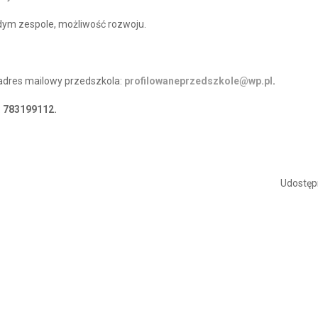
dym zespole, możliwość rozwoju.
adres mailowy przedszkola:
profilowaneprzedszkole@wp.pl
.
:
783199112.
Udostępn