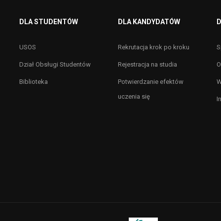
DLA STUDENTÓW
DLA KANDYDATÓW
D
USOS
Rekrutacja krok po kroku
S
Dział Obsługi Studentów
Rejestracja na studia
O
Biblioteka
Potwierdzanie efektów
W
uczenia się
I