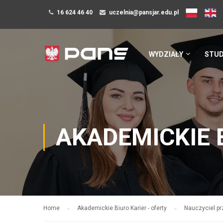
16 624 46 40
uczelnia@pansjar.edu.pl
WYDZIAŁY
STUD
AKADEMICKIE 
Home
Akademickie Biuro Karier - oferty
Nauczyciel pr