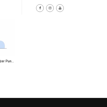
Samodzielny Pracownik / Menedżer Punktu Bistro Auchan Jarosław