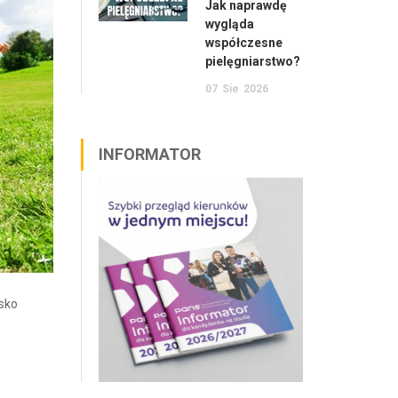
Jak naprawdę
wygląda
współczesne
pielęgniarstwo?
07
Sie
2026
INFORMATOR
sko