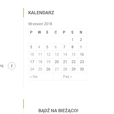
KALENDARZ
Wrzesień 2018
P
W
Ś
C
P
S
N
1
2
3
4
5
6
7
8
9
10
11
12
13
14
15
16
17
18
19
20
21
22
23
ij:
24
25
26
27
28
29
30
« Sie
Paź »
BĄDŹ NA BIEŻĄCO!