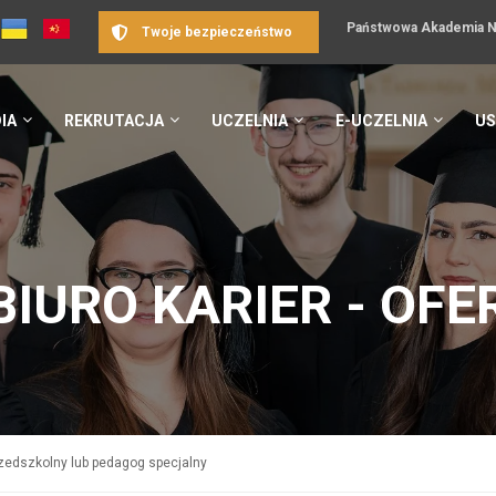
Państwowa Akademia Na
Twoje bezpieczeństwo
IA
REKRUTACJA
UCZELNIA
E-UCZELNIA
US
BIURO KARIER - OFE
zedszkolny lub pedagog specjalny