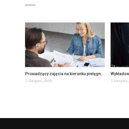
Prowadzący zajęcia na kierunku pielęgniarstwo na WSIiZ (K/M)
7 Sierpień, 2026
7 Sierpień,