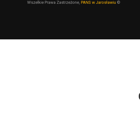
Wszelkie Prawa Zastrzeżone,
PANS w Jarosławiu
©