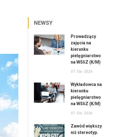
NEWSY
Prowadzący
zajęcia na
kierunku
pielęgniarstwo
na WSIiZ (K/M)
07
Sie
2026
Wykładowca na
kierunku
pielęgniarstwo
na WSIiZ (K/M)
07
Sie
2026
Zawód większy
niż stereotyp.