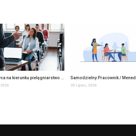
Wykładowca na kierunku pielęgniarstwo na WSIiZ (K/M)
 2026
30 Lipiec, 2026