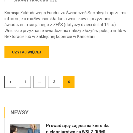
SPRAWY PRACOWNICZE
Komisja Zakładowego Funduszu Świadczeń Socjalnych uprzejmie
informuje o możliwości składania wniosków o przyznanie
świadczenia socjalnego z ZFŚS (dotyczy dzieci do lat 14-tu).
Wnioski o przyznanie świadczenia należy złożyć w pokoju nr 5b w
Rektoracie lub w zaklejonej kopercie w Kancelarii
CZYTAJ WIĘCEJ
1
…
3
4
NEWSY
Prowadzący zajęcia na kierunku
pielęgniarstwo na WSIiZ (K/M)