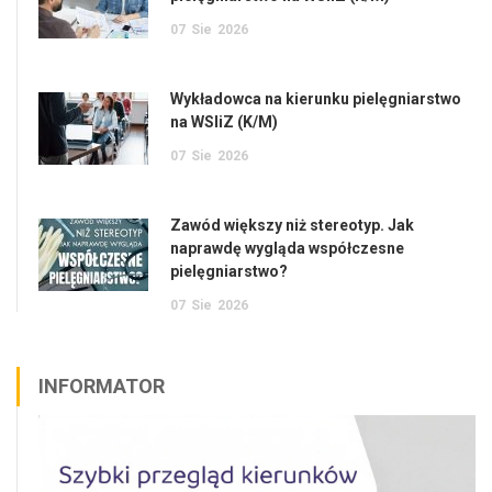
07
Sie
2026
Wykładowca na kierunku pielęgniarstwo
na WSIiZ (K/M)
07
Sie
2026
Zawód większy niż stereotyp. Jak
naprawdę wygląda współczesne
pielęgniarstwo?
07
Sie
2026
INFORMATOR