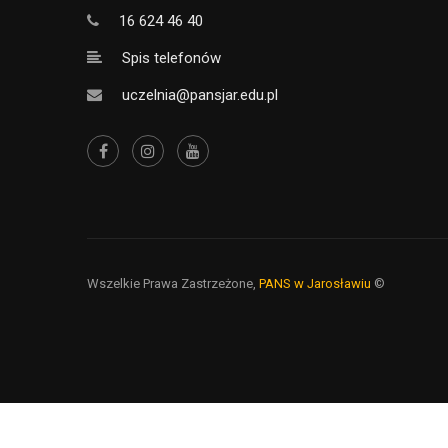
16 624 46 40
Spis telefonów
uczelnia@pansjar.edu.pl
Wszelkie Prawa Zastrzeżone,
PANS w Jarosławiu
©