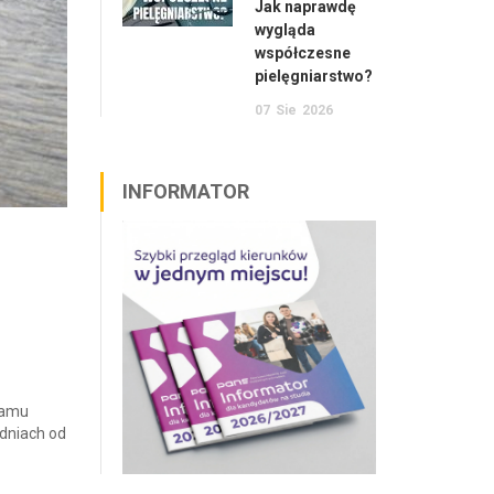
Jak naprawdę
wygląda
współczesne
pielęgniarstwo?
07
Sie
2026
INFORMATOR
ramu
dniach od