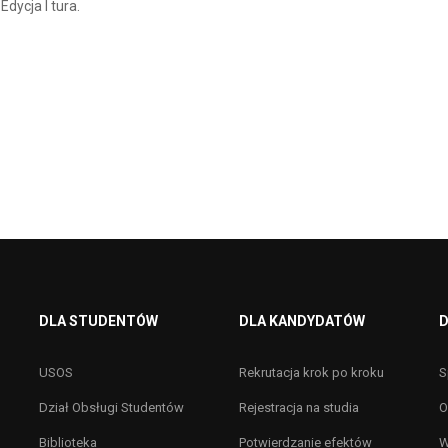
dycja I tura.
DLA STUDENTÓW
DLA KANDYDATÓW
D
USOS
Rekrutacja krok po kroku
S
Dział Obsługi Studentów
Rejestracja na studia
O
Biblioteka
Potwierdzanie efektów
W