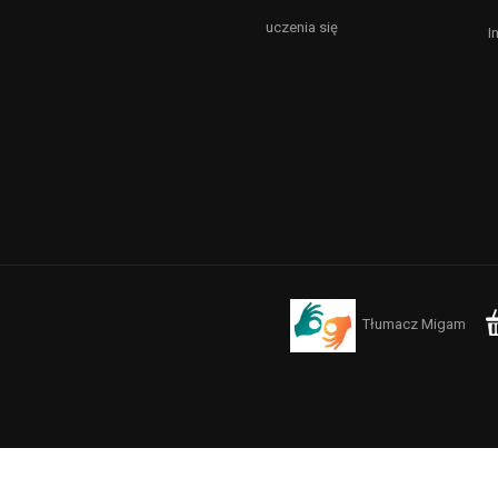
uczenia się
I
Tłumacz Migam