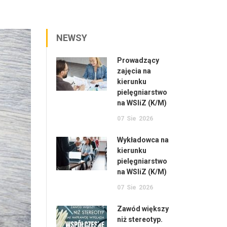
NEWSY
Prowadzący
zajęcia na
kierunku
pielęgniarstwo
na WSIiZ (K/M)
07
Sie
2026
Wykładowca na
kierunku
pielęgniarstwo
na WSIiZ (K/M)
07
Sie
2026
Zawód większy
niż stereotyp.