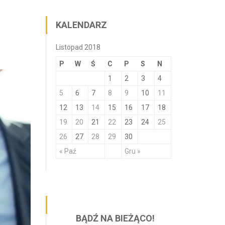
KALENDARZ
Listopad 2018
P
W
Ś
C
P
S
N
1
2
3
4
5
6
7
8
9
10
11
12
13
14
15
16
17
18
19
20
21
22
23
24
25
26
27
28
29
30
« Paź
Gru »
BĄDŹ NA BIEŻĄCO!