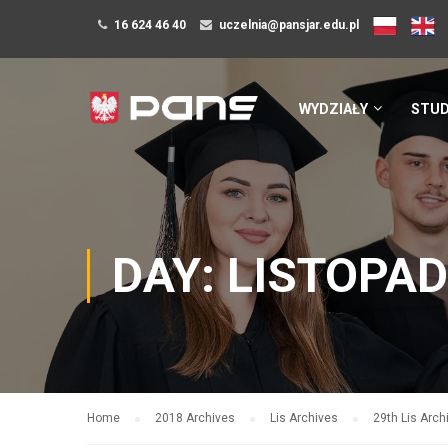
16 624 46 40
uczelnia@pansjar.edu.pl
WYDZIAŁY
STUD
DAY: LISTOPAD
Home
2018 Archives
Lis Archives
29th Lis Arch