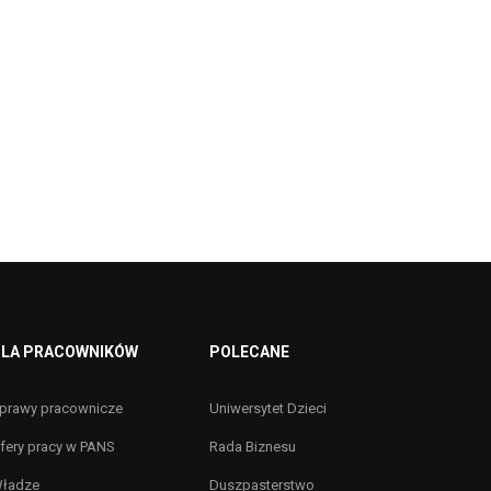
LA PRACOWNIKÓW
POLECANE
prawy pracownicze
Uniwersytet Dzieci
fery pracy w PANS
Rada Biznesu
ładze
Duszpasterstwo