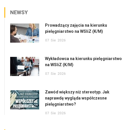
NEWSY
Prowadzący zajęcia na kierunku
pielęgniarstwo na WSIiZ (K/M)
07
Sie
2026
Wykładowca na kierunku pielęgniarstwo
na WSIiZ (K/M)
07
Sie
2026
Zawód większy niż stereotyp. Jak
naprawdę wygląda współczesne
pielęgniarstwo?
07
Sie
2026