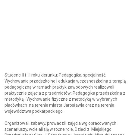
Studenci II i III roku kierunku: Pedagogika, specjalność;
Wychowanie przedszkolne i edukacja wczesnoszkolna z terapią
pedagogiczną w ramach praktyk zawodowych realizowali
praktycznie zajęcia z przedmiotów; Pedagogika przedszkolna z
metodyką i Wychowanie fizyczne z metodyką w wybranych
placówkach na terenie miasta Jarosławia oraz na terenie
województwa podkarpackiego.
Organizowali zabawy, prowadzili zajęcia wg opracowanych
scenariuszy, wcielali się w różne role. Dzieci z Miejskiego