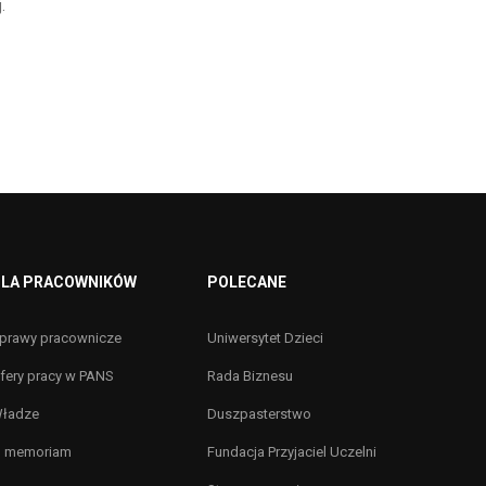
.
LA PRACOWNIKÓW
POLECANE
prawy pracownicze
Uniwersytet Dzieci
fery pracy w PANS
Rada Biznesu
ładze
Duszpasterstwo
n memoriam
Fundacja Przyjaciel Uczelni