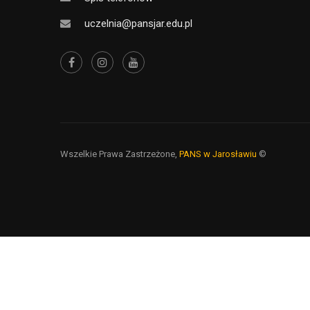
uczelnia@pansjar.edu.pl
Wszelkie Prawa Zastrzeżone,
PANS w Jarosławiu
©