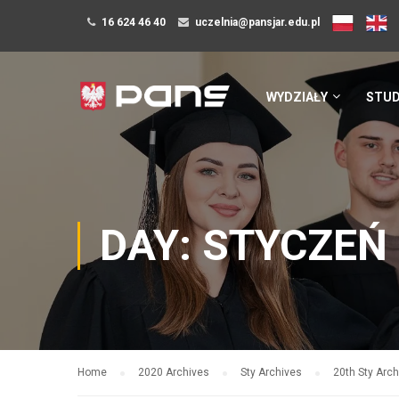
16 624 46 40
uczelnia@pansjar.edu.pl
WYDZIAŁY
STUD
DAY: STYCZEŃ 
Home
2020 Archives
Sty Archives
20th Sty Arc