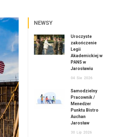
NEWSY
Uroczyste
zakończenie
Legii
Akademickiej w
PANS w
Jarosławiu
04
Sie
2026
Samodzielny
Pracownik /
Menedżer
Punktu Bistro
Auchan
Jarosław
30
Lip
2026