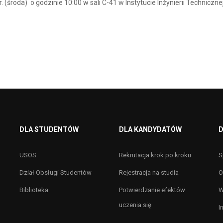
środa) o godzinie 10:00 w sali C-41 w Instytucie Inżynierii Technicznej
DLA STUDENTÓW
DLA KANDYDATÓW
D
USOS
Rekrutacja krok po kroku
S
Dział Obsługi Studentów
Rejestracja na studia
O
Biblioteka
Potwierdzanie efektów
W
uczenia się
I