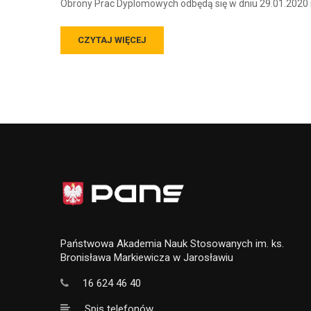
Obrony Prac Dyplomowych odbędą się w dniu 29.01.2020 r. (
CZYTAJ WIĘCEJ
Państwowa Akademia Nauk Stosowanych im. ks.
Bronisława Markiewicza w Jarosławiu
16 624 46 40
Spis telefonów