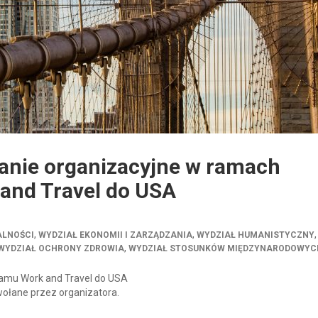
anie organizacyjne w ramach
and Travel do USA
,
,
,
ALNOŚCI
WYDZIAŁ EKONOMII I ZARZĄDZANIA
WYDZIAŁ HUMANISTYCZNY
,
WYDZIAŁ OCHRONY ZDROWIA
WYDZIAŁ STOSUNKÓW MIĘDZYNARODOWYC
ramu Work and Travel do USA
wołane przez organizatora.