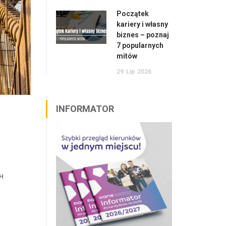
Początek
kariery i własny
biznes – poznaj
7 popularnych
mitów
29
Lip
2026
INFORMATOR
H